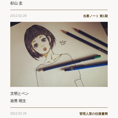
杉山 圭
2012.02.28
当番ノート 第1期
文明とペン
岩男 明文
2012.02.28
管理人室の往復書簡