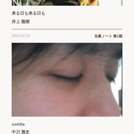
来る日も来る日も
井上 龍樹
2012.02.25
当番ノート 第1期
notitle
中川 雅史