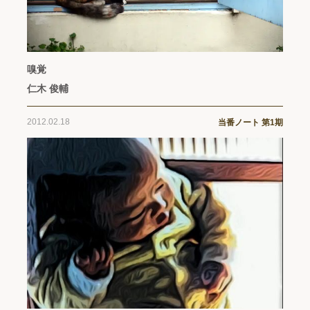
嗅覚
仁木 俊輔
2012.02.18
当番ノート 第1期