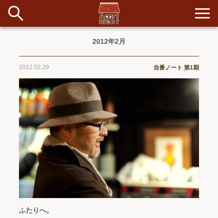
2012年2月
新着
2012.02.29
当番ノート 第1期
当番ノート
長期滞在者&more
イベント&ショップ
配信
#アイデア
#イベント
#インド
#エッセイ
#ボツ
#マルシェ
#旅
#日記
#暮らし
#生活
#留学
#考え事
#音楽
入居者一覧
アパートメントについて
ふたりへ。
寄付について