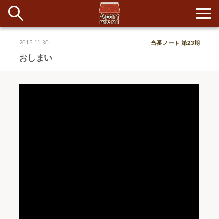
2015.11.30
当番ノート 第23期
新着
おしまい
当番ノート
長期滞在者&more
イベント&ショップ
配信
#アイデア
#イベント
#インド
#エッセイ
#ボツ
#マルシェ
#旅
#日記
#暮らし
#生活
#留学
#考え事
#音楽
入居者一覧
アパートメントについて
寄付について