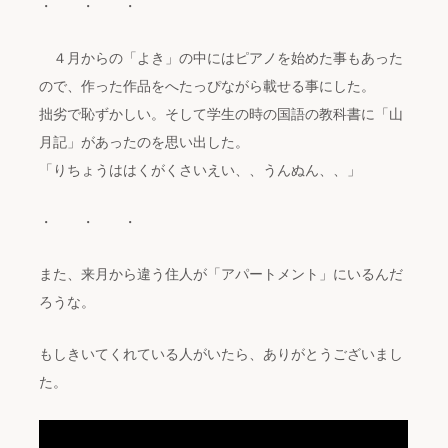
・ ・ ・
４月からの「よき」の中にはピアノを始めた事もあった
ので、作った作品をへたっぴながら載せる事にした。
拙劣で恥ずかしい。そして学生の時の国語の教科書に「山
月記」があったのを思い出した。
「りちょうははくがくさいえい、、うんぬん、、」
・ ・ ・
また、来月から違う住人が「アパートメント」にいるんだ
ろうな。
もしきいてくれている人がいたら、ありがとうございまし
た。