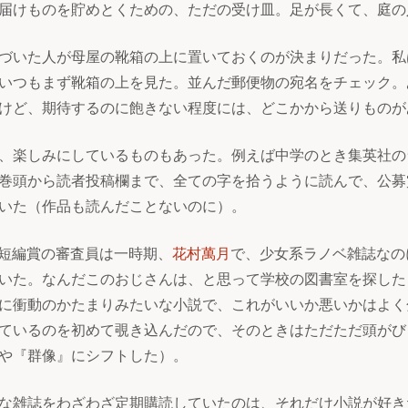
届けものを貯めとくための、ただの受け皿。足が長くて、庭の
づいた人が母屋の靴箱の上に置いておくのが決まりだった。私
いつもまず靴箱の上を見た。並んだ郵便物の宛名をチェック。
けど、期待するのに飽きない程度には、どこかから送りものが
、楽しみにしているものもあった。例えば中学のとき集英社のラノ
巻頭から読者投稿欄まで、全ての字を拾うように読んで、公募
いた（作品も読んだことないのに）。
公募短編賞の審査員は一時期、
花村萬月
で、少女系ラノベ雑誌なの
いた。なんだこのおじさんは、と思って学校の図書室を探し
に衝動のかたまりみたいな小説で、これがいいか悪いかはよく
ているのを初めて覗き込んだので、そのときはただただ頭がび
や『群像』にシフトした）。
な雑誌をわざわざ定期購読していたのは、それだけ小説が好き