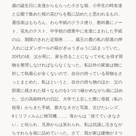
歳の誕生日に友達からもらった小さな箱、小学生の時友達
と公園で集めた桜の花びらを瓶に詰めたと思われるもの、
通信表はもちろん、わら半紙のクラス便り、教科書にノー
ト、花丸のテスト、中学校の授業中に友達にまわした手紙
の山、期限のきれた定期券……。蔵王の麓の私の部屋の押
入れにはダンボールの箱がぎゅうぎゅうに詰まっていた。
20代の頃、父が死に、家を売ることになってやむを得ず荷
物を整理しなければならなくなった。私以外の家族は物に
対して執着心が全くないので、自分の持っている荷物をさ
っとまとめた。私はというと、自分の持ち物のほか、父の
部屋に残された様々なものを1つ1つ確かめながら箱に詰め
た。父の高校時代の日記、大学で上京した際に母親（私の
祖母）からきた手紙、膨大なネガと写真、古びたレンズ、
8ミリフィルムに映写機……。母からは「捨てていきなさ
い」と叱られ、兄弟からは呆れられ、私は抗議し泣きなが
らそれらを箱に詰めていった。さて、我が家は建物が３つ