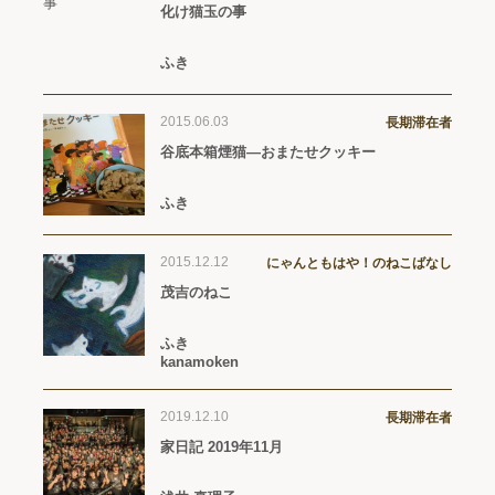
化け猫玉の事
ふき
2015.06.03
長期滞在者
谷底本箱煙猫―おまたせクッキー
ふき
2015.12.12
にゃんともはや！のねこばなし
茂吉のねこ
ふき
kanamoken
2019.12.10
長期滞在者
家日記 2019年11月