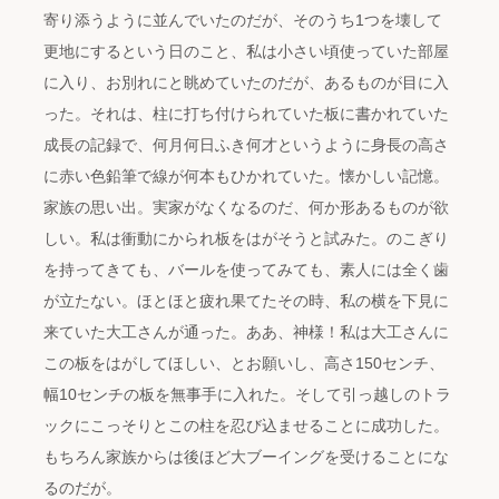
寄り添うように並んでいたのだが、そのうち1つを壊して
更地にするという日のこと、私は小さい頃使っていた部屋
に入り、お別れにと眺めていたのだが、あるものが目に入
った。それは、柱に打ち付けられていた板に書かれていた
成長の記録で、何月何日ふき何才というように身長の高さ
に赤い色鉛筆で線が何本もひかれていた。懐かしい記憶。
家族の思い出。実家がなくなるのだ、何か形あるものが欲
しい。私は衝動にかられ板をはがそうと試みた。のこぎり
を持ってきても、バールを使ってみても、素人には全く歯
が立たない。ほとほと疲れ果てたその時、私の横を下見に
来ていた大工さんが通った。ああ、神様！私は大工さんに
この板をはがしてほしい、とお願いし、高さ150センチ、
幅10センチの板を無事手に入れた。そして引っ越しのトラ
ックにこっそりとこの柱を忍び込ませることに成功した。
もちろん家族からは後ほど大ブーイングを受けることにな
るのだが。