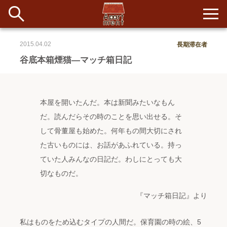
2015.04.02
長期滞在者
新着
谷底本箱煙猫―マッチ箱日記
当番ノート
本屋を開いたんだ。本は新聞みたいなもん
長期滞在者&more
だ。読んだらその時のことを思い出せる。そ
イベント&ショップ
して骨董屋も始めた。何年もの間大切にされ
た古いものには、お話があふれている。持っ
配信
ていた人みんなの日記だ。わしにとっても大
#アイデア
#イベント
#インド
#エッセイ
#ボツ
#マルシェ
#旅
#日記
#暮らし
#生活
#留学
#考え事
#音楽
切なものだ。
入居者一覧
『マッチ箱日記』より
アパートメントについて
私はものをため込むタイプの人間だ。保育園の時の絵、5
寄付について