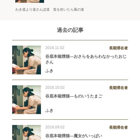
わき道より道さんぽ道 笛を吹いたら風の道
過去の記事
2016.11.02
長期滞在者
谷底本箱煙猫―おさらをあらわなかったおじ
さん
ふき
2016.10.02
長期滞在者
谷底本箱煙猫―ものいうたまご
ふき
2016.09.02
長期滞在者
谷底本箱煙猫―魔女がいっぱい