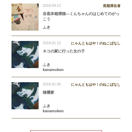
2016.04.12
長期滞在者
谷底本箱煙猫―くんちゃんのはじめてのがっ
こう
ふき
2016.01.12
にゃんともはや！のねこばなし
ネコの家に行った女の子
ふき
kanamoken
2016.01.05
にゃんともはや！のねこばなし
猫檀家
ふき
kanamoken