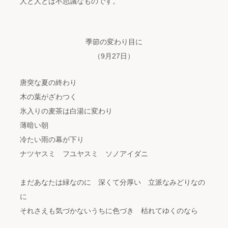
人と人とは不思議なものです。
季節の変わり目に
（9月27日）
唐突な夏の終わり
木の葉がざわつく
氷入りの麦茶は白湯に変わり
薄暗い朝
冷たい雨の幕が下り
ナツヤスミ フユヤスミ ソノアイダニ
まだあなたは緑なのに 深くて分厚い 立派なみどりなの
に
それさえも気づかないうちに色づき 枯れてゆくのなら