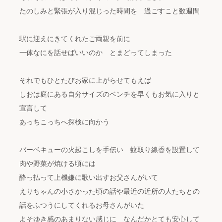
たのしみと緊張が入り混じった時間を 過ごすこと数週間
駅に迎えにきてくれたご両親を前に
一体なにを話せばいいのか とまどってしまった
それでもひとたびお家に上がらせてもえば
しおは庭にある自分サイズのベンチを早くもお気に入りと
宣言して
あっちこっちへ探検に向かう
バーベキューの火起こしを手伝い 蚊取り線香を設置して
肉や野菜が焼ける頃には
酔っ払って上機嫌に歌い出すお父さんがいて
えりちゃんの小さかった頃の話や最近の近所の人たちとの
話をふつうにしてくれるお母さんがいた
よそゆき感のあまりない感じに なんだかとても安心して