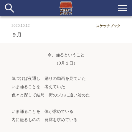
2020.10.12
スケッチブック
新着
９月
当番ノート
今、踊るということ
長期滞在者&more
（9月１日）
イベント&ショップ
気づけば夜通し 踊りの動画を見ていた
いま踊ることを 考えていた
配信
#アイデア
#イベント
#インド
#エッセイ
#ボツ
#マルシェ
色々と探して結局 街のジムに通い始めた
#旅
#日記
#暮らし
#生活
#留学
#考え事
#音楽
入居者一覧
いま踊ることを 体が求めている
アパートメントについて
内に籠るものの 発露を求めている
寄付について