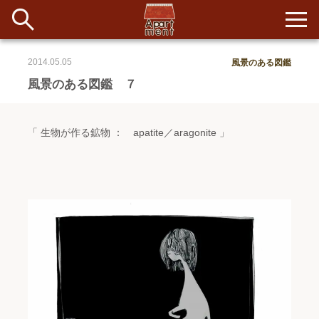
2014.05.05
風景のある図鑑
新着
風景のある図鑑 ７
当番ノート
「 生物が作る鉱物 ： apatite／aragonite 」
長期滞在者&more
イベント&ショップ
配信
#アイデア
#イベント
#インド
#エッセイ
#ボツ
#マルシェ
#旅
#日記
#暮らし
#生活
#留学
#考え事
#音楽
入居者一覧
アパートメントについて
寄付について