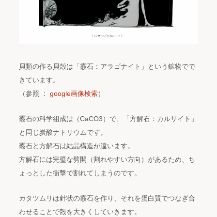
貝類の作る貝殻は「霰石：アラゴナイト」という鉱物でで
きています。
（参照 ：
google画像検索
）
霰石の科学組成は（CaCO3）で、「方解石：カルサイト」
と同じ炭酸ナトリウムです。
霰石と方解石は結晶構造が違います。
方解石には完璧な劈開（割れやすい方向）があるため、ち
ょっとした衝撃で割れてしまうのです。
カタツムリは針状の霰石を作り、それを蛋白質でつなぎ合
わせることで殻を大きくしていきます。