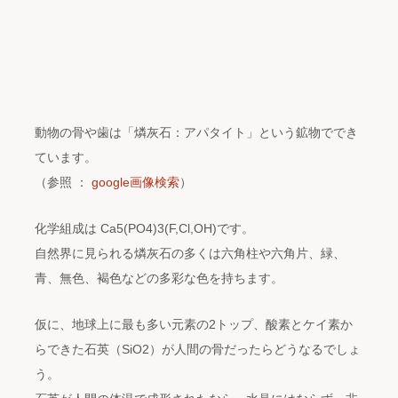
動物の骨や歯は「燐灰石：アパタイト」という鉱物ででき
ています。
（参照 ：
google画像検索
）
化学組成は Ca5(PO4)3(F,Cl,OH)です。
自然界に見られる燐灰石の多くは六角柱や六角片、緑、
青、無色、褐色などの多彩な色を持ちます。
仮に、地球上に最も多い元素の2トップ、酸素とケイ素か
らできた石英（SiO2）が人間の骨だったらどうなるでしょ
う。