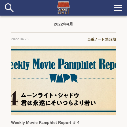
2022年4月
新着
2022.04.28
当番ノート 第62期
当番ノート
長期滞在者&more
イベント&ショップ
配信
#アイデア
#イベント
#インド
#エッセイ
#ボツ
#マルシェ
#旅
#日記
#暮らし
#生活
#留学
#考え事
#音楽
入居者一覧
アパートメントについて
Weekly Movie Pamphlet Report ＃４
寄付について