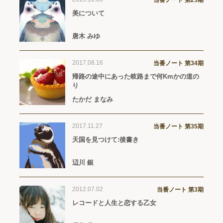
当番ノート 第23期
美について
唐木 みゆ
2017.08.16
当番ノート 第34期
帰路の途中にあった岐路まで何Kmかの道の
り
たかだ まなみ
2017.11.27
当番ノート 第35期
天国を見つけて:後書き
辺川 銀
2012.07.02
当番ノート 第3期
レコードと人生と恋する乙女