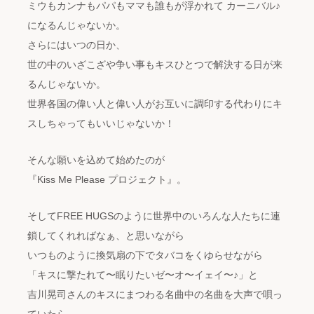
ミウもカンナもパパもママも誰もが浮かれて カーニバル♪
になるんじゃないか。
さらにはいつの日か、
世の中のいざこざや争い事もキスひとつで解決する日が来
るんじゃないか。
世界各国の偉い人と偉い人がお互いに調印する代わりにキ
スしちゃってもいいじゃないか！
そんな願いを込めて始めたのが
『Kiss Me Please プロジェクト』。
そしてFREE HUGSのように世界中のいろんな人たちに連
鎖してくれればなぁ、と思いながら
いつものように換気扇の下でタバコをくゆらせながら
「キスに撃たれて〜眠りたいゼ〜オ〜イェイ〜♪」と
吉川晃司さんのキスにまつわる名曲中の名曲を大声で唄っ
ていたら、