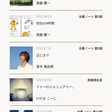
長能 豊一
2012.06.18
当番ノート 第3期
空白の4年間
長能 豊一
2012.07.31
当番ノート 第3期
はじまり
茶木 真由美
2014.02.03
長期滞在者
ドトーのジャニュアリー。
ひだま こーし
2015.10.08