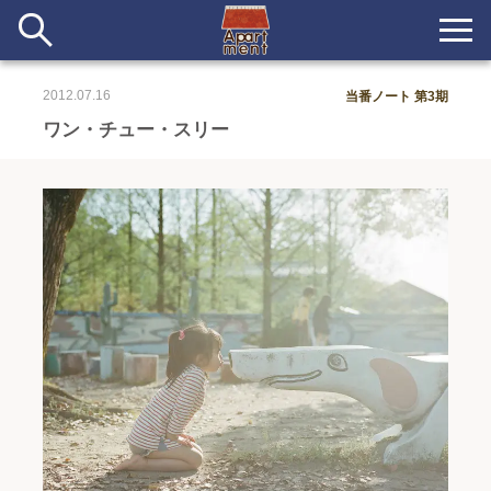
2012.07.16
当番ノート 第3期
新着
ワン・チュー・スリー
当番ノート
長期滞在者&more
イベント&ショップ
配信
#アイデア
#イベント
#インド
#エッセイ
#ボツ
#マルシェ
#旅
#日記
#暮らし
#生活
#留学
#考え事
#音楽
入居者一覧
アパートメントについて
寄付について