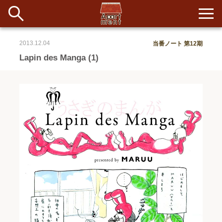
2013.12.04
当番ノート 第12期
新着
Lapin des Manga (1)
当番ノート
長期滞在者&more
イベント&ショップ
配信
#アイデア
#イベント
#インド
#エッセイ
#ボツ
#マルシェ
#旅
#日記
#暮らし
#生活
#留学
#考え事
#音楽
入居者一覧
アパートメントについて
寄付について