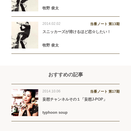
牧野 俊太
2014.02.02
当番ノート 第13期
スニッカーズが溶けるほど恋☆したい！
牧野 俊太
おすすめの記事
2014.10.06
当番ノート 第17期
妄想チャンネルその１「妄想J-POP」
typhoon soup