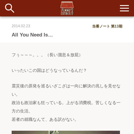
2014.02.23
当番ノート 第13期
新着
All You Need Is…
当番ノート
フぅ～～～。。。（長い溜息＆放屁）
長期滞在者&more
いったいこの国はどうなっているんだ？
イベント&ショップ
震災後の原発を巡るいざこざは一向に解決の兆しを見せな
配信
い。
#アイデア
#イベント
#インド
#エッセイ
#ボツ
#マルシェ
#旅
#日記
#暮らし
#生活
#留学
#考え事
#音楽
政治も政治家も狂っている。上がる消費税。苦しくなる一
入居者一覧
方の生活。
若者の就職なんて、ある訳がない。
アパートメントについて
寄付について