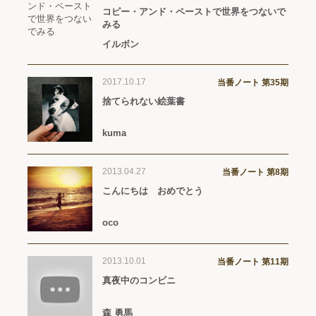
コピー・アンド・ペーストで世界をつないで
みる
イルボン
2017.10.17
当番ノート 第35期
捨てられない絵葉書
kuma
2013.04.27
当番ノート 第8期
こんにちは おめでとう
oco
2013.10.01
当番ノート 第11期
真夜中のコンビニ
森 勇馬