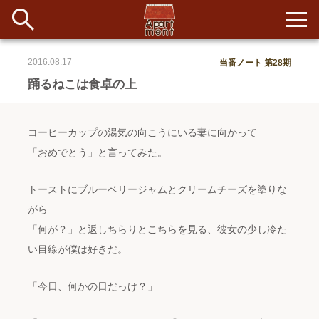
2016.08.17
当番ノート 第28期
新着
踊るねこは食卓の上
当番ノート
コーヒーカップの湯気の向こうにいる妻に向かって
長期滞在者&more
「おめでとう」と言ってみた。
イベント&ショップ
トーストにブルーベリージャムとクリームチーズを塗りな
がら
配信
#アイデア
#イベント
#インド
#エッセイ
#ボツ
#マルシェ
「何が？」と返しちらりとこちらを見る、彼女の少し冷た
#旅
#日記
#暮らし
#生活
#留学
#考え事
#音楽
い目線が僕は好きだ。
入居者一覧
アパートメントについて
「今日、何かの日だっけ？」
寄付について