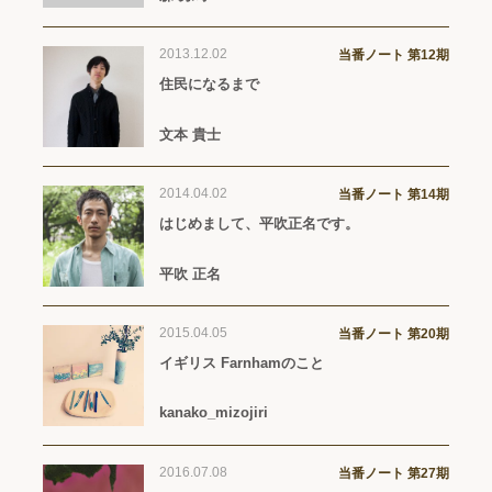
2013.12.02
当番ノート 第12期
住民になるまで
文本 貴士
2014.04.02
当番ノート 第14期
はじめまして、平吹正名です。
平吹 正名
2015.04.05
当番ノート 第20期
イギリス Farnhamのこと
kanako_mizojiri
2016.07.08
当番ノート 第27期