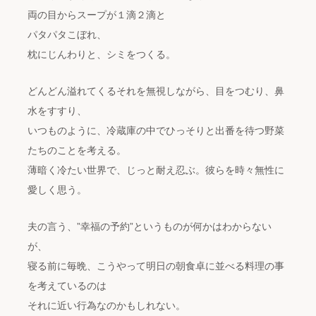
両の目からスープが１滴２滴と
パタパタこぼれ、
枕にじんわりと、シミをつくる。
どんどん溢れてくるそれを無視しながら、目をつむり、鼻
水をすすり、
いつものように、冷蔵庫の中でひっそりと出番を待つ野菜
たちのことを考える。
薄暗く冷たい世界で、じっと耐え忍ぶ。彼らを時々無性に
愛しく思う。
夫の言う、”幸福の予約”というものが何かはわからない
が、
寝る前に毎晩、こうやって明日の朝食卓に並べる料理の事
を考えているのは
それに近い行為なのかもしれない。