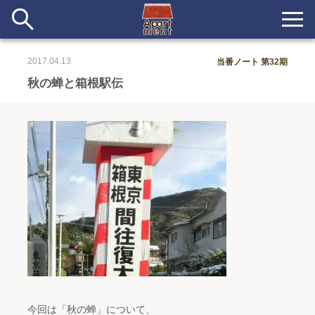
2017.04.13
当番ノート 第32期
新着
秋の蝉と箱根駅伝
当番ノート
長期滞在者&more
イベント&ショップ
配信
#アイデア
#イベント
#インド
#エッセイ
#ボツ
#マルシェ
#旅
#日記
#暮らし
#生活
#留学
#考え事
#音楽
入居者一覧
アパートメントについて
今回は「秋の蝉」について、
寄付について