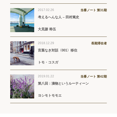
2017.02.26
当番ノート 第31期
考えるへんな人 – 田村篤史
大見謝 将伍
2018.12.29
長期滞在者
言葉なき対話〈001〉移住
トモ・コスガ
2019.01.22
当番ノート 第42期
第八回：漬物というルーティーン
ヨシモトモモエ