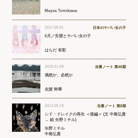
Maysa Tomikawa
2017.06.01
日本のヤバい女の子
6月／失望とヤバい女の子
はらだ 有彩
2020.01.09
当番ノート 第48期
偶然か、必然か
虫賀 幹華
2013.05.19
当番ノート 第8期
シド・ドレイクの再生 ＜後編＞ (文 中島弘貴
→ 絵 矢野ミチル)
矢野ミチル
中島弘貴