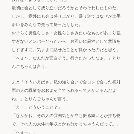
最初は会として成り立つだろうかとそわそわしたものだ。
しかし、意外にも会は盛り上がり、帰り道ではなぜか土手
沿いをみんなで走って帰ったりした。
おそらく男性らしさ・女性らしさみたいなものがあまり強
すぎないメンバーだったから、お互いに異性として意識を
しすぎずに、気ままに話せたことが良かったのだと思う。
「へぇ〜、なんだか面白そう。行きたかったなぁ。」とり
んごちゃんは言う。
ふと「そういえばさ、私の知り合いで合コンで会った初対
面の人の職業をおおよそ当てられるって人がいるんだよ
ね。」とりんごちゃんが言う。
「えー、どういうこと？」
「なんかね、その人の雰囲気とか立ち振る舞いとか持ち物
で、その人の大体の年収とかも分かっちゃうんだって。」
「へぇー。」