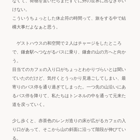
なくて、荷物を置いたらまたすぐに外の世界に出なきゃい
けない。
こういうちょっとした休止符の時間って、旅をする中で結
構大事だよなぁと思う。
ゲストハウスの和空間で２人はチャージをしたところ
で、鎌倉駅へつながるバスに乗り、鎌倉の山の方へと向か
う。
目当てのカフェの入り口がちょっとわかりづらいとは聞い
ていたのだけど、気付くとうっかり見過ごしてしまい、最
寄りのバス停を通り過ぎてしまった。一つ先の山沿いにあ
るバス停を降りて、私たちはトンネルの中を通って元来た
道を戻っていく。
少し歩くと、赤茶色のレンガ造りの床が広がるカフェの入
り口があって、そこから山の斜面に沿って階段が伸びてい
る。