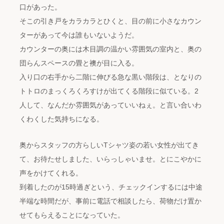
口があった。
そこの引き戸をカラカラとひくと、目の前に小さなカウン
ターがあって今は誰もいないようだ。
カウンターの奥には木目調の温かい雰囲気の室内と、奥の
団らんスペースの畳と襖が目に入る。
入り口の右手から二階に伸びる急な黒い階段は、となりの
トトロのまっくろくろすけが出てくる階段に似ている。2
人して、なんだか雰囲気があっていいねぇ。と言い合いわ
くわくした気持ちになる。
奥からスタッフの方らしいTシャツ姿の若い女性が出てき
て、お待たせしました、いらっしゃいませ。とにこやかに
声をかけてくれる。
到着したのが15時過ぎという、チェックインするには中途
半端な時間だが、事前に電話で相談したら、荷物だけ置か
せてもらえることになっていた。