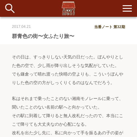
2017.04.21
当番ノート 第32期
新着
群青色の街〜女ふたり旅〜
当番ノート
その日は、すっきりしない天気の日だった。ぼんやりとし
長期滞在者&more
た色の空で、少し雨が降り出しそうな気配がしていた。
でも鎌倉って晴れ渡った快晴の空よりも、こういうぼんや
イベント&ショップ
りした色の空の方がしっくりくるのはなんでだろう。
配信
#アイデア
#イベント
#インド
#エッセイ
#ボツ
#マルシェ
私はそれまで乗ったことのない湘南モノレールに乗って、
#旅
#日記
#暮らし
#生活
#留学
#考え事
#音楽
聞いたことのない名前の駅へと向かっていた。
入居者一覧
その駅に到着して降りると無人改札だったので、本当にこ
アパートメントについて
こで降りても大丈夫なのか心配になる。
改札を出た少し先に、私に向かって手を振るあの子の姿が
寄付について