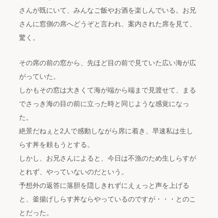
さんが既にいて、みんなご飯やお酒を楽しんでいる。お兄
さんに窓側の席へどうぞと言われ、案内された席を見て、
驚く。
その席の前の窓から、先ほど目の前で見ていた広い海が広
がっていた。
しかもその窓は大きくて海が端から端まで見渡せて、まる
でさっき海の目の前に立った時と同じような感覚になっ
た。
絶景だねぇと2人で感動しながら席に着き、早速私は生し
らす丼を頼もうとする。
しかし、お兄さんによると、今日は不漁のため生しらすが
とれず、やっていないのだという。
予想外の返答に落胆を隠しきれずにえぇっと声を上げる
と、釜揚げしらす丼ならやっているのですが・・・とのこ
とだった。