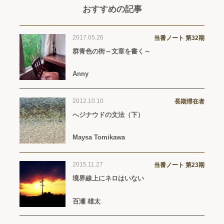
おすすめの記事
2017.05.26
当番ノート 第32期
群青色の街～文章を書く～
Anny
2012.10.10
長期滞在者
へジナウドの文法（下）
Maysa Tomikawa
2015.11.27
当番ノート 第23期
境界線上にネロはいない
百瀬 雄太