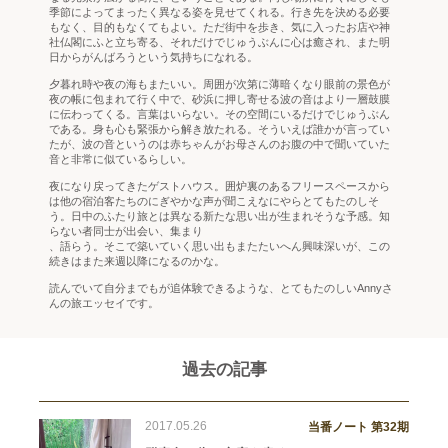
季節によってまったく異なる姿を見せてくれる。行き先を決める必要
もなく、目的もなくてもよい。ただ街中を歩き、気に入ったお店や神
社仏閣にふと立ち寄る、それだけでじゅうぶんに心は癒され、また明
日からがんばろうという気持ちになれる。
夕暮れ時や夜の海もまたいい。周囲が次第に薄暗くなり眼前の景色が
夜の帳に包まれて行く中で、砂浜に押し寄せる波の音はより一層鼓膜
に伝わってくる。言葉はいらない。その空間にいるだけでじゅうぶん
である。身も心も緊張から解き放たれる。そういえば誰かが言ってい
たが、波の音というのは赤ちゃんがお母さんのお腹の中で聞いていた
音と非常に似ているらしい。
夜になり戻ってきたゲストハウス。囲炉裏のあるフリースペースから
は他の宿泊客たちのにぎやかな声が聞こえなにやらとてもたのしそ
う。日中のふたり旅とは異なる新たな思い出が生まれそうな予感。知
らない者同士が出会い、集まり
、語らう。そこで築いていく思い出もまたたいへん興味深いが、この
続きはまた来週以降になるのかな。
読んでいて自分までもが追体験できるような、とてもたのしいAnnyさ
んの旅エッセイです。
過去の記事
2017.05.26
当番ノート 第32期