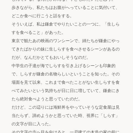
歩きながら、私たちはお腹がへっていることに気付いて、
どこか食べに行こうと話をする。
そういえば、私は鎌倉でやりたいことの一つに、「生しら
すを食べること」があった。
東京で観たあの映画のワンシーンで、姉たちが鎌倉にやっ
てきたばかりの妹に生しらすを食べさせるシーンがあるの
だが、なんだかとてもおいしそうなのだ。
中学生の子達が海でしらすを引き上げるシーンも印象的
で、しらすが鎌倉の名物らしいということを知った。その
場面を見て以来、これまで食べたことがない生しらすを食
べてみたいという気持ちが日に日に増していて、鎌倉にき
たら絶対食べようと思っていたのだ。
だけど、この辺りには海鮮丼をやっていそうな定食屋は見
当たらず、諦めようかと思っていた時、視界に「しらす」
の文字が目に入った。
その文字の方へ目を向けると、一戸建ての木造の家の前に