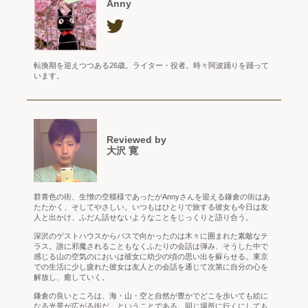
Anny
転換期を迎えつつある26歳。ライター・役者。時々阿波踊りを踊って
います。
Reviewed by
大沢 寛
群青色の街、生憎の空模様であったがAnnyさんを迎える鎌倉の街はあ
たたかく、そしてやさしい。いつもはひとりで旅する彼女も今日は友
人と出かけ、ふだん話せないようなことをじっくりと語り合う。
深沢のゲストハウスからバスで向かったのは木々に囲まれた素敵なテ
ラス。誰に邪魔されることもなくふたりの会話は弾み、そうした中で
感じる山の空気のにおいは彼女に幼少の頃の思い出を蘇らせる。東京
での生活に少し疲れた彼女は友人との会話を通じて次第に自分の心を
解放し、癒していく。
鎌倉の良いところは、海・山・空と自然が豊かでどこを歩いても絵に
なる光景が広がる街だ、ということである。同じ場所に行くにしても