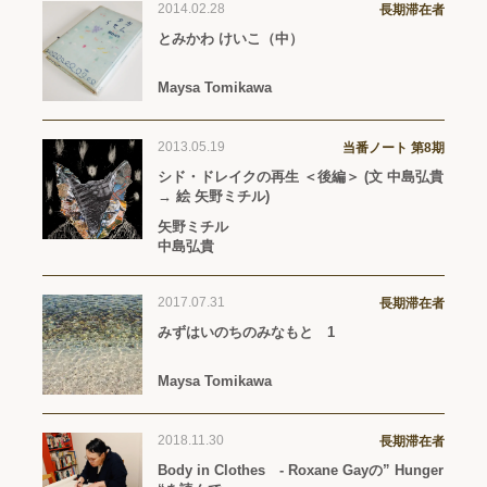
2014.02.28
長期滞在者
とみかわ けいこ（中）
Maysa Tomikawa
2013.05.19
当番ノート 第8期
シド・ドレイクの再生 ＜後編＞ (文 中島弘貴
→ 絵 矢野ミチル)
矢野ミチル
中島弘貴
2017.07.31
長期滞在者
みずはいのちのみなもと 1
Maysa Tomikawa
2018.11.30
長期滞在者
Body in Clothes - Roxane Gayの” Hunger