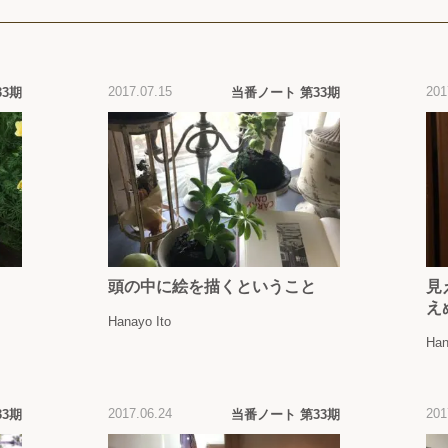
2017.07.15
201
33期
当番ノート 第33期
頭の中に絵を描くということ
見
え
Hanayo Ito
Han
2017.06.24
201
33期
当番ノート 第33期