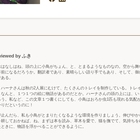
viewed by
ふき
おはなしはね、頭の上に小鳥がちょん、と、とまるようなものなの。空から舞
年前になるだろうか。翻訳者であり、素晴らしい語り手でもあり、そして、御
である。
、ハーナさんは秋の2人展にむけて、たくさんのトレイを制作している。トレ
、なんと、１つ１つの絵に物語があるのだとか。ハーナさんの頭の上には、い
ろう。私など、この文章１つ書くにしても、小鳥はおろか虫1匹も現れる気配
かりだというのに！
が止んだら、私も小鳥がとまりたくなるような環境を作りましょう。伸びやか
を耕しておかねば、ね。まずは本を読み、草木を愛で、猫を撫でて、気持ちを
たときに、物語を浮かべることができるように。