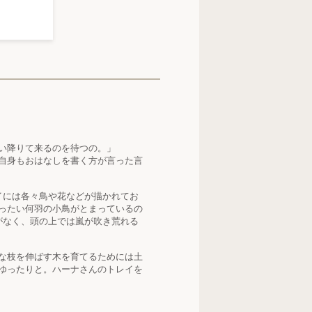
い降りて来るのを待つの。」
自身もおはなしを書く方が言った言
イには各々鳥や花などが描かれてお
ったい何羽の小鳥がとまっているの
がなく、頭の上では嵐が吹き荒れる
な枝を伸ばす木を育てるためには土
ゆったりと。ハーナさんのトレイを