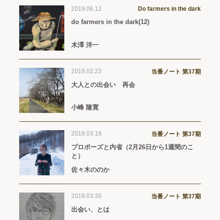
2019.06.12
Do farmers in the dark
do farmers in the dark(12)
木澤 洋一
2018.02.23
当番ノート 第37期
大人との出会い 再会
小峰 隆寛
2018.03.18
当番ノート 第37期
プロポーズと内省（2月26日から1週間のこ
と）
佐々木ののか
2018.03.30
当番ノート 第37期
出会い、とは