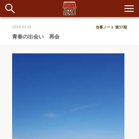
2018.03.16
当番ノート 第37期
新着
青春の出会い 再会
当番ノート
長期滞在者&more
イベント&ショップ
配信
#アイデア
#イベント
#インド
#エッセイ
#ボツ
#マルシェ
#旅
#日記
#暮らし
#生活
#留学
#考え事
#音楽
入居者一覧
アパートメントについて
寄付について