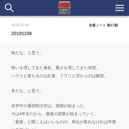
2019.11.08
当番ノート 第47期
新着
20191108
当番ノート
秋だな、と思う。
長期滞在者&more
勢いを増してきた食欲、重さを増してきた布団。
イベント&ショップ
ハラリと落ちるのは紅葉、フワリと浮かぶのは鱗雲。
配信
冬だな、と思う。
#アイデア
#イベント
#インド
#エッセイ
#ボツ
#マルシェ
#旅
#日記
#暮らし
#生活
#留学
#考え事
#音楽
入居者一覧
在学中の通信制大学は、後期が始まった。
今は4年生だから、最後の授業が始まっていく。
アパートメントについて
「最後」と聞こえはいいものの、単位が取れなければ卒業
寄付について