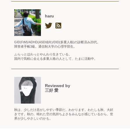
haru
GID(FtM)/ADHD(ASD傾向)/DID(多重人格)の診断済み20代。
障害者手帳3級。通信制大学の心理学部生。
ふらっとほわっとやんわり生きている。
国内で気軽に会える多重人格の人として、たまに活動中。
Reviewed by
三好 愛
秋は、少しだけ息がしやすい季節だ。わかります。わたしも秋、大好
きです。秋の、晴れた空の気持ちよさをみんなが感じているから、世
界が少しやさしいのかも。