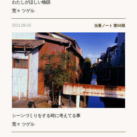
わたしがほしい物語
荒々 ツゲル
2021.09.20
当番ノート 第58期
シーンづくりをする時に考えてる事
荒々 ツゲル