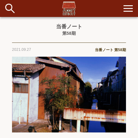
当番ノート
第58期
新着
当番ノート
2021.09.27
当番ノート 第58期
長期滞在者&more
イベント&ショップ
配信
#アイデア
#イベント
#インド
#エッセイ
#ボツ
#マルシェ
#旅
#日記
#暮らし
#生活
#留学
#考え事
#音楽
入居者一覧
アパートメントについて
寄付について