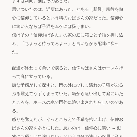
まずは新聞。猫はそのあとだ。
思いついたのは、近所にあった、とある（新興）宗教を熱
心に信仰しているという噂のおばさんの家だった。信仰心
に篤い人ならば子猫をムゲには扱うまい。
僕はその「信仰おばさん」の家の庭に箱ごと子猫を押し込
み、「ちょっと待ってろよ～」と言いながら配達に戻っ
た。
配達が終わって急いで戻ると、信仰おばさんはホースを持
って庭に立っている。
嫌な予感がして探すと、門の外にびしょ濡れの子猫がぶる
ぶる震えてうずくまっていた。箱から這い出して庭にいた
ところを、ホースの水で門外に追い出されたらしいのであ
る。
怒りを覚えたが、ぐっとこらえて子猫を拾い上げ、信仰お
ばさんの家をあとにした。悪いのは「信仰心に篤い → 動
物にも優しいに違いない」という自分の浅はかな思い込み