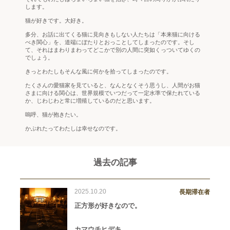
します。
猫が好きです。大好き。
多分、お話に出てくる猫に見向きもしない人たちは「本来猫に向ける
べき関心」を、道端にぼたりとおっことしてしまったのです。そし
て、それはまわりまわってどこかで別の人間に突如くっついてゆくの
でしょう。
きっとわたしもそんな風に何かを拾ってしまったのです。
たくさんの愛猫家を見ていると、なんとなくそう思うし、人間がお猫
さまに向ける関心は、世界規模でいつだって一定水準で保たれている
か、じわじわと常に増殖しているのだと思います。
嗚呼、猫が抱きたい。
かぶれたってわたしは幸せなのです。
過去の記事
2025.10.20
長期滞在者
正方形が好きなので。
カマウチヒデキ