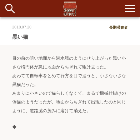
2018.07.20
長期滞在者
新着
黒い猫
当番ノート
目の前の暗い地面から潜水艦のようにせり上がった黒い小
長期滞在者&more
さな楕円体が急に地面からちぎれて駆け去った。
あわてて自転車をとめて行方を目で追うと、小さな小さな
イベント&ショップ
黒猫だった。
あまりに小さいので猫らしくなくて、まるで機械仕掛けの
配信
#アイデア
#イベント
#インド
#エッセイ
#ボツ
#マルシェ
偽猫のようだったが、地面からちぎれて出現したのと同じ
#旅
#日記
#暮らし
#生活
#留学
#考え事
#音楽
入居者一覧
ように、道路脇の茂みに溶けて消えた。
アパートメントについて
◆
寄付について