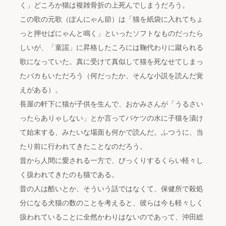
く」どころか猫は複雑骨折の上死んでしまうだろう。
この歌の元歌（ぽんにゃん節）は「猫を紙袋に入れてちょ
っと押せばにゃんと鳴く」といったソフトなものだったら
しいが、「童謡」に昇格したころには鞠代わりに蹴られる
歌になっていた。真に受けて真似して猫を死なせてしまっ
たバカもいただろう（何だったか、そんな小説を読んだ覚
えがある）。
長屋の軒下に猫が子供を生んで、おかみさんが「うるさい
ったらありゃしない」とか言ってバケツの水に子猫を漬け
て始末する、みたいな場面も何かで読んだ。ふつうに、当
たり前に行われてきたことなのだろう。
昔から人間に愛される一方で、びっくりするくらい軽々し
く扱われてきたのも猫である。
昔の人は酷いとか、そういう話ではなくて、保健所で殺処
分になる犬猫の数のことを考えると、彼らは今も軽々しく
扱われていることに全然かわりはないのであって、沖田総