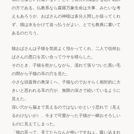
の方である。仏教系なら森羅万象生命は大事、みたいな考
えもあろうが、おばさんの神様は多分人間しか扱ってくれ
ず、猫は水をかけて追っ払うがよい、とでも教典に書いて
あるのだろう。
猫おばさんは子猫を気前よく預かってくれ、二人で信仰お
ばさんの悪口を言い合ってウサを晴らした。
そのとき、子猫を乾かしながら、濡れて張りついた黒い毛
の間から子猫の耳の穴を見た。
小さな頭蓋骨の奥深くへ、子猫なのでおそらく相対的に大
きいと思われる耳の穴が、無限の深さで続いているように
見えた。
深い穴から脳まで見えるのではないかという恐れで（見え
るわけないが）、今まで可愛かった子猫が一瞬おそろしい
ものに見えてしまった。
「猫の耳って、見てたらなんか怖いですねぇ。吸い込まれ