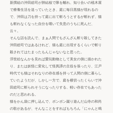
新撰組の沖田総司が肺結核で隊を離れ、知り合いの植木屋
で療養生活を送っていたとき、庭に毎日黒猫が現れるの
で、沖田は刀を持って庭に出て斬ろうとするが斬れず、猫
も斬れなくなった自分を嘆いて失意のうちに死んだ、
云々。
そんな話を読んで、まぁ人間でもざんざん斬り殺してきた
沖田総司ではあるけれど、猫も庭に出現するくらいで斬り
殺されてはたまったもんじゃないなと思った。
浮世絵なんかを見れば愛玩動物として美女の側に描かれた
り、または妖怪に変化して怪異譚の主役を張ったり、江戸
時代でも猫はそれなりの存在感を持って人間の側に暮らし
ていたようだが、しかし一方で、庭を横切ったくらいで沖
田総司に斬られそうになったりする、軽い存在でもあった
のだと思われる。
猫をかん袋に押し込んで、ポンポン蹴り遊んだ山寺の和尚
の歌があるが、そんなことをすればもちろん「にゃんと鳴