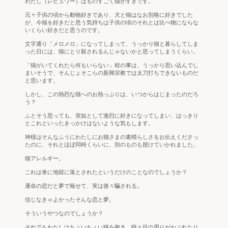
わたし（レビュワー）はものすごく猫がすきです。
元々子供の頃から動物好きであり、犬と猫はなお別格に好きでした
が、今猫を好きだと思う気持ちは子供の頃のそれとは比べ物にならな
いくらい好きだと思うのです。
文字通り「メロメロ」になってしまって、うっかり猫と暮らしてしま
った日には、猫にとり殺されるんじゃないかと思ってしまうくらい。
「猫がいてくれたら何もいらない」程の事は、うっかり思い込んでし
まいそうで、そんじょそこらの新興宗教では太刀打ちできないものだ
と思います。
しかし、この熱烈な猫へのお熱っぷりは、いつからはじまったのだろ
う？
ふとそう思っても、突如として激烈に好きになってしまい、はっきり
とこれといったきっかけはないような気もします。
神様はそんなふうにわたしにお猫さまの素晴らしさをお伝えくださっ
たのに、それとほぼ同時くらいに、別のものも授けていかれました。
猫アレルギー。
これは単に地獄に落とされたというだけのことなのでしょうか？
運命の恋だと夢で報せて、実は後々騙される。
信じなきゃよかったそんな恋と夢。
そういうやつなのでしょうか？
それでもわたしはちょいちょい猫を抱き、時々目の周りがかぶれたり