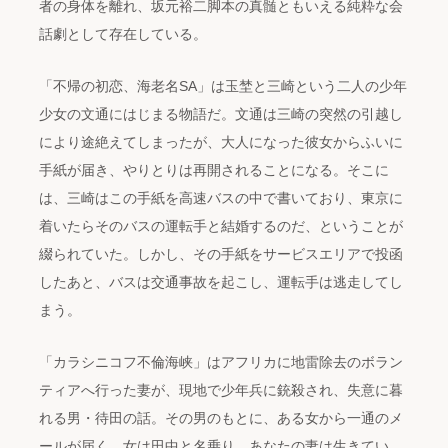
者の身体を離れ、坂元裕二脚本の真髄ともいえる純粋な会
話劇として存在している。
「不帰の初恋、海老名SA」は玉埜と三崎という二人の少年
少女の文通にはじまる物語だ。文通は三崎の突然の引越し
により途絶えてしまったが、大人になった彼女からふいに
手紙が届き、やりとりは再開されることになる。そこに
は、三崎はこの手紙を高速バスの中で書いており、東京に
着いたらそのバスの運転手と結婚するのだ、ということが
綴られていた。しかし、その手紙をサービスエリアで投函
したあと、バスは交通事故を起こし、運転手は逃走してし
まう。
「カラシニコフ不倫海峡」はアフリカに地雷除去のボラン
ティアへ行った妻が、現地で少年兵に銃殺され、失意に暮
れる男・待田の話。その男のもとに、ある女から一通のメ
ールが届く。女は田中と名乗り、あなたの妻は生きてい