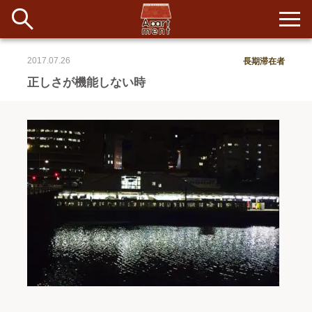
2017.07.26
長期滞在者
新着
正しさが機能しない時
当番ノート
長期滞在者&more
イベント&ショップ
配信
#アイデア
#イベント
#インド
#エッセイ
#ボツ
#マルシェ
#旅
#日記
#暮らし
#生活
#留学
#考え事
#音楽
入居者一覧
アパートメントについて
寄付について