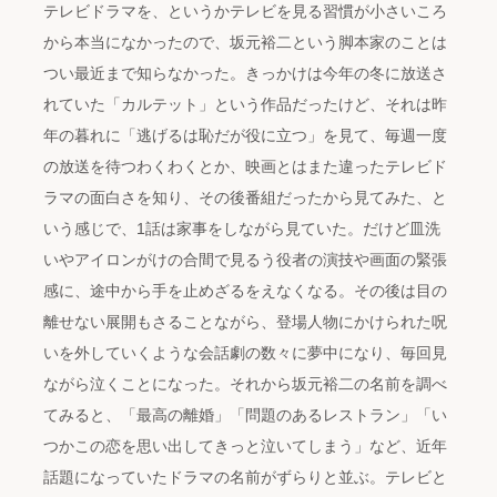
テレビドラマを、というかテレビを見る習慣が小さいころ
から本当になかったので、坂元裕二という脚本家のことは
つい最近まで知らなかった。きっかけは今年の冬に放送さ
れていた「カルテット」という作品だったけど、それは昨
年の暮れに「逃げるは恥だが役に立つ」を見て、毎週一度
の放送を待つわくわくとか、映画とはまた違ったテレビド
ラマの面白さを知り、その後番組だったから見てみた、と
いう感じで、1話は家事をしながら見ていた。だけど皿洗
いやアイロンがけの合間で見るう役者の演技や画面の緊張
感に、途中から手を止めざるをえなくなる。その後は目の
離せない展開もさることながら、登場人物にかけられた呪
いを外していくような会話劇の数々に夢中になり、毎回見
ながら泣くことになった。それから坂元裕二の名前を調べ
てみると、「最高の離婚」「問題のあるレストラン」「い
つかこの恋を思い出してきっと泣いてしまう」など、近年
話題になっていたドラマの名前がずらりと並ぶ。テレビと