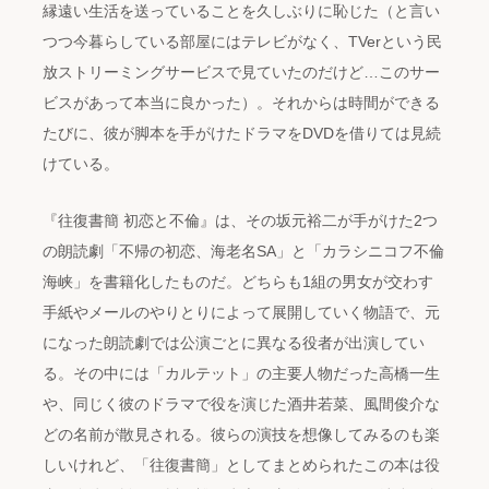
縁遠い生活を送っていることを久しぶりに恥じた（と言い
つつ今暮らしている部屋にはテレビがなく、TVerという民
放ストリーミングサービスで見ていたのだけど…このサー
ビスがあって本当に良かった）。それからは時間ができる
たびに、彼が脚本を手がけたドラマをDVDを借りては見続
けている。
『往復書簡 初恋と不倫』は、その坂元裕二が手がけた2つ
の朗読劇「不帰の初恋、海老名SA」と「カラシニコフ不倫
海峡」を書籍化したものだ。どちらも1組の男女が交わす
手紙やメールのやりとりによって展開していく物語で、元
になった朗読劇では公演ごとに異なる役者が出演してい
る。その中には「カルテット」の主要人物だった高橋一生
や、同じく彼のドラマで役を演じた酒井若菜、風間俊介な
どの名前が散見される。彼らの演技を想像してみるのも楽
しいけれど、「往復書簡」としてまとめられたこの本は役