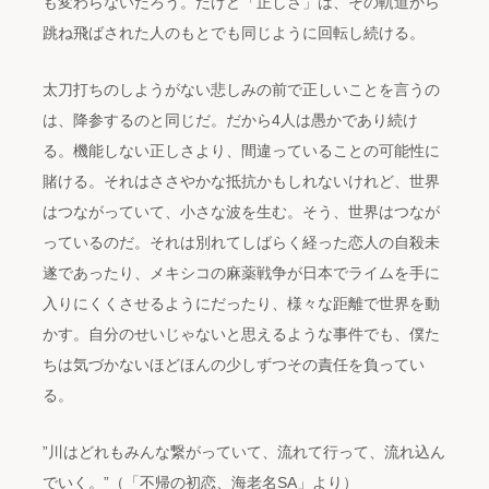
も変わらないだろう。だけど「正しさ」は、その軌道から
跳ね飛ばされた人のもとでも同じように回転し続ける。
太刀打ちのしようがない悲しみの前で正しいことを言うの
は、降参するのと同じだ。だから4人は愚かであり続け
る。機能しない正しさより、間違っていることの可能性に
賭ける。それはささやかな抵抗かもしれないけれど、世界
はつながっていて、小さな波を生む。そう、世界はつなが
っているのだ。それは別れてしばらく経った恋人の自殺未
遂であったり、メキシコの麻薬戦争が日本でライムを手に
入りにくくさせるようにだったり、様々な距離で世界を動
かす。自分のせいじゃないと思えるような事件でも、僕た
ちは気づかないほどほんの少しずつその責任を負ってい
る。
”川はどれもみんな繋がっていて、流れて行って、流れ込ん
でいく。”（「不帰の初恋、海老名SA」より）