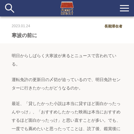
2023.01.24
長期滞在者
新着
寒波の前に
当番ノート
明日からしばらく大寒波が来るとニュースで言われてい
長期滞在者&more
る。
イベント&ショップ
運転免許の更新日の〆切が迫っているので、明日免許セン
ターに行きたかったがどうなるのか。
配信
#アイデア
#イベント
#インド
#エッセイ
#ボツ
#マルシェ
#旅
#日記
#暮らし
#生活
#留学
#考え事
#音楽
最近、「貸したかった小説は本当に貸すほど面白かったっ
入居者一覧
んやっけ」、「おすすめしたかった映画は本当におすすめ
アパートメントについて
するほど面白かったっけ」と思い直すことが多い。でも、
一度でも薦めたいと思ったってことは、読了後、鑑賞後に
寄付について