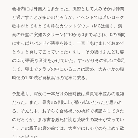
会場内には外国人も多かった。風習として大みそかは仲間
と過ごすことが多いのだろうか。イベントでは若いロック
歌手がとてもとても粋なカウントダウン（MCは無く、演
奏の終盤に突如スクリーンに10から0まで写され、0の瞬間
にすっぱりバンドが演奏を終え、一言「あけましておめで
とう」と発して去っていった）をし、その後はふんどし姿
のDJが最高な音楽をかけていた。すっかりその流れに満足
して、朝までクラブの中にいることは諦め、大みそかの臨
時便の1:30渋谷発横浜行の電車に乗る。
予想通り、深夜に一本だけの臨時便は満員電車並みの混雑
だった。また、乗客の9割以上が酔っ払いだったと思われ
る。そんな中、おそらく合格祝いの祈願で初詣をしてきた
のだろうか、参考書を必死に読む受験生の親子が乗ってい
た。この親子の席の前では、大声ではしゃぐのを止めて欲
しいと思った。