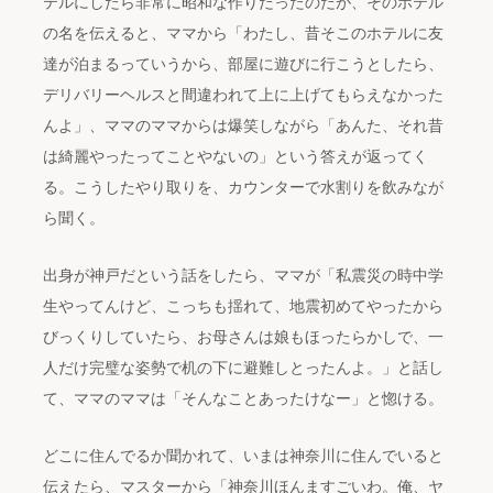
テルにしたら非常に昭和な作りだったのだが、そのホテル
の名を伝えると、ママから「わたし、昔そこのホテルに友
達が泊まるっていうから、部屋に遊びに行こうとしたら、
デリバリーヘルスと間違われて上に上げてもらえなかった
んよ」、ママのママからは爆笑しながら「あんた、それ昔
は綺麗やったってことやないの」という答えが返ってく
る。こうしたやり取りを、カウンターで水割りを飲みなが
ら聞く。
出身が神戸だという話をしたら、ママが「私震災の時中学
生やってんけど、こっちも揺れて、地震初めてやったから
びっくりしていたら、お母さんは娘もほったらかしで、一
人だけ完璧な姿勢で机の下に避難しとったんよ。」と話し
て、ママのママは「そんなことあったけなー」と惚ける。
どこに住んでるか聞かれて、いまは神奈川に住んでいると
伝えたら、マスターから「神奈川ほんますごいわ。俺、ヤ