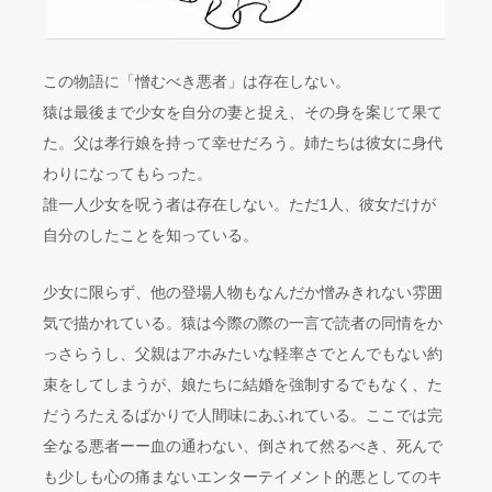
この物語に「憎むべき悪者」は存在しない。
猿は最後まで少女を自分の妻と捉え、その身を案じて果て
た。父は孝行娘を持って幸せだろう。姉たちは彼女に身代
わりになってもらった。
誰一人少女を呪う者は存在しない。ただ1人、彼女だけが
自分のしたことを知っている。
少女に限らず、他の登場人物もなんだか憎みきれない雰囲
気で描かれている。猿は今際の際の一言で読者の同情をか
っさらうし、父親はアホみたいな軽率さでとんでもない約
束をしてしまうが、娘たちに結婚を強制するでもなく、た
だうろたえるばかりで人間味にあふれている。ここでは完
全なる悪者ーー血の通わない、倒されて然るべき、死んで
も少しも心の痛まないエンターテイメント的悪としてのキ