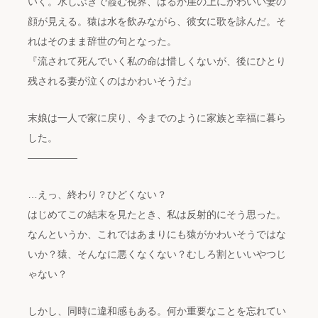
いく。水しぶきで霞む視界、はるか崖の上にかわいい妻の
顔が見える。猿は水を飲みながら、彼女に歌を詠んだ。そ
れはそのまま辞世の句となった。
『流されて死んでいく私の命は惜しくないが、後にひとり
残される妻が泣くのはかわいそうだ』
末娘は一人で家に戻り、今までのように家族と幸福に暮ら
した。
―――――
…えっ、終わり？ひどくない？
はじめてこの結末を見たとき、私は反射的にそう思った。
なんというか、これではあまりにも猿がかわいそうではな
いか？猿、そんなに悪くなくない？むしろ割といいやつじ
ゃない？
しかし、同時に違和感もある。何か重要なことを忘れてい