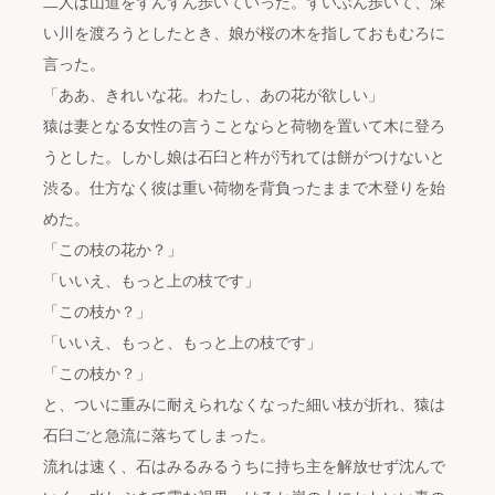
二人は山道をずんずん歩いていった。ずいぶん歩いて、深
い川を渡ろうとしたとき、娘が桜の木を指しておもむろに
言った。
「ああ、きれいな花。わたし、あの花が欲しい」
猿は妻となる女性の言うことならと荷物を置いて木に登ろ
うとした。しかし娘は石臼と杵が汚れては餅がつけないと
渋る。仕方なく彼は重い荷物を背負ったままで木登りを始
めた。
「この枝の花か？」
「いいえ、もっと上の枝です」
「この枝か？」
「いいえ、もっと、もっと上の枝です」
「この枝か？」
と、ついに重みに耐えられなくなった細い枝が折れ、猿は
石臼ごと急流に落ちてしまった。
流れは速く、石はみるみるうちに持ち主を解放せず沈んで