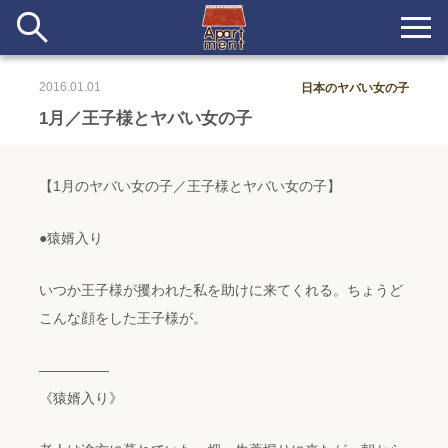
2016.01.01
日本のヤバい女の子
新着
1月／王子様とヤバい女の子
当番ノート
【1月のヤバい女の子／王子様とヤバい女の子】
長期滞在者&more
●猿婿入り
イベント&ショップ
いつか王子様が攫われた私を助けに来てくれる。ちょうど
配信
こんな顔をした王子様が。
#アイデア
#イベント
#インド
#エッセイ
#ボツ
#マルシェ
#旅
#日記
#暮らし
#生活
#留学
#考え事
#音楽
入居者一覧
―――――
《猿婿入り》
アパートメントについて
寄付について