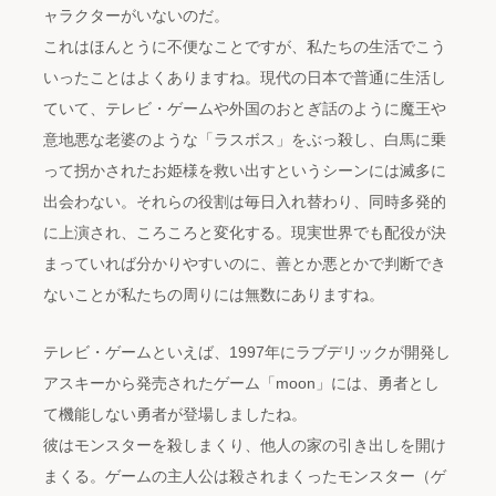
ャラクターがいないのだ。
これはほんとうに不便なことですが、私たちの生活でこう
いったことはよくありますね。現代の日本で普通に生活し
ていて、テレビ・ゲームや外国のおとぎ話のように魔王や
意地悪な老婆のような「ラスボス」をぶっ殺し、白馬に乗
って拐かされたお姫様を救い出すというシーンには滅多に
出会わない。それらの役割は毎日入れ替わり、同時多発的
に上演され、ころころと変化する。現実世界でも配役が決
まっていれば分かりやすいのに、善とか悪とかで判断でき
ないことが私たちの周りには無数にありますね。
テレビ・ゲームといえば、1997年にラブデリックが開発し
アスキーから発売されたゲーム「moon」には、勇者とし
て機能しない勇者が登場しましたね。
彼はモンスターを殺しまくり、他人の家の引き出しを開け
まくる。ゲームの主人公は殺されまくったモンスター（ゲ