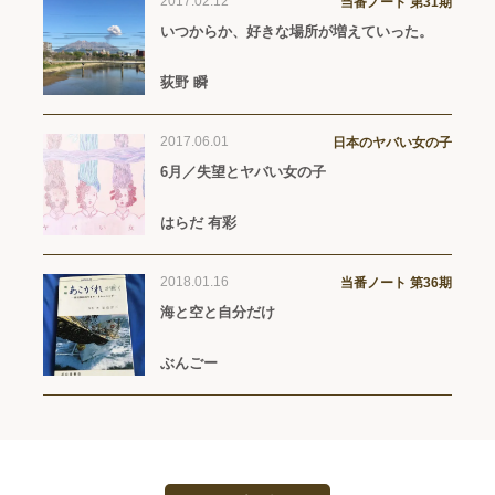
2017.02.12
当番ノート 第31期
いつからか、好きな場所が増えていった。
荻野 瞬
2017.06.01
日本のヤバい女の子
6月／失望とヤバい女の子
はらだ 有彩
2018.01.16
当番ノート 第36期
海と空と自分だけ
ぶんごー