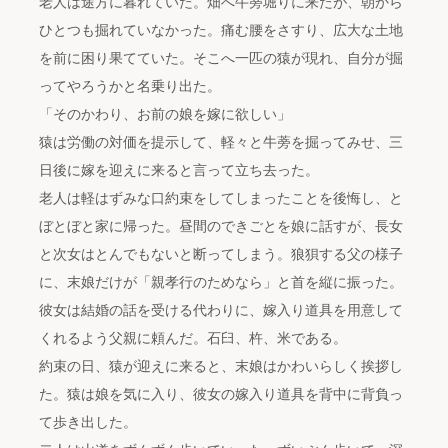
老人は途方に暮れていた。畑へ牛蒡堀りに来たが、朝から
ひとつも掘れていなかった。痛む腰をさすり、広大な土地
を前に困り果てていた。そこへ一匹の猿が現れ、自分が掘
ってやろうかと名乗り出た。
「そのかわり、お前の娘を嫁に欲しい」
猿は労働の対価を提示して、軽々と牛蒡を掘ってみせ、三
日後に嫁を迎えに来ると言って立ち去った。
老人は軽はずみな口約束をしてしまったことを後悔し、と
ぼとぼと家に帰った。昼間のできごとを娘に話すが、長女
と次女はとんでもないと断ってしまう。狼狽する父の様子
に、末娘だけが「親孝行のためなら」と首を縦に振った。
彼女は結婚の話を受ける代わりに、嫁入り道具を用意して
くれるよう父親に頼んだ。石臼、杵、米である。
約束の日、猿が迎えに来ると、末娘はかわいらしく挨拶し
た。猿は娘を気に入り、彼女の嫁入り道具を背中に背負っ
て歩き出した。