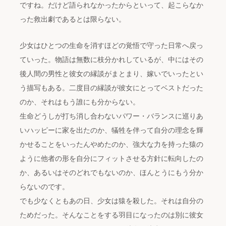
ですね。だけど語られなかったからといって、起こらなか
った救出劇であるとは限らない。
少女はひとつの生命を消すほどの覚悟で守った日常へ戻っ
ていった。物語は無数に枝分かれしているが、中にはその
後人間の男性と彼女の縁談がまとまり、嫁いでいったとい
う描写もある。二度目の縁談が彼女にとってベストだった
のか、それはもう誰にも分からない。
生命どうしが打ち消し合わないパワー・バランスに巡りあ
いハッピーに家を出たのか、犠牲を伴って自分の理念を輝
かせることをいったんやめたのか、強大な力を持った猿の
ように他者の形を自分にフィットさせる方針に転向したの
か、あるいはそのどれでもないのか、ほんとうにもう分か
らないのです。
でも少なくともあの日、少女は猿を殺した。それは自分の
ためだった。そんなことをする羽目になったのは別に彼女