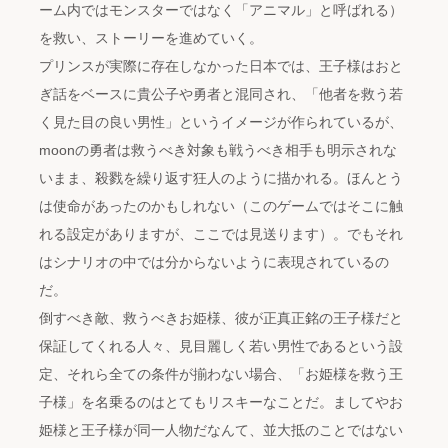
ーム内ではモンスターではなく「アニマル」と呼ばれる）
を救い、ストーリーを進めていく。
プリンスが実際に存在しなかった日本では、王子様はおと
ぎ話をベースに貴公子や勇者と混同され、「他者を救う若
く見た目の良い男性」というイメージが作られているが、
moonの勇者は救うべき対象も戦うべき相手も明示されな
いまま、殺戮を繰り返す狂人のように描かれる。ほんとう
は使命があったのかもしれない（このゲームではそこに触
れる設定がありますが、ここでは見送ります）。でもそれ
はシナリオの中では分からないように表現されているの
だ。
倒すべき敵、救うべきお姫様、彼が正真正銘の王子様だと
保証してくれる人々、見目麗しく若い男性であるという設
定、それら全ての条件が揃わない場合、「お姫様を救う王
子様」を名乗るのはとてもリスキーなことだ。ましてやお
姫様と王子様が同一人物だなんて、並大抵のことではない