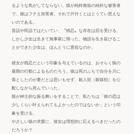
るような気がしてならない。猿が純粋無垢の純朴な被害者
で、娘はフテえ加害者。それで片付くとはとうてい思えな
いのである。
昔話や民話ではたいてい、〝残忍〟な存在は罰を受ける。
しかし少女は生きて無事家に帰った。物語を生き延びるこ
とができた少女は、ほんとうに悪役なのか。
彼女が残忍だという印象を与えているのは、おそらく猿の
最期の行動によるものだろう。猿は死のふちで自分を川に
落としたのが妻だとは思いもせず、殺人犯（殺猿犯）を心
配しながら死んでいった。
猿が紳士的な振る舞いをすることで、私たちは「彼の恋は
少しくらい叶えられてもよかったのではないか」という印
象を受ける。
やさしい猿の求愛に、彼女は理想的に応えるべきだったの
だろうか？