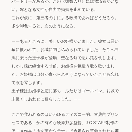
パートリーがあるが、この《猿婿入り》には救済者がいな
い。嫁となる女性が自力で婚姻を止めている。
これが仮に、第三者の手による救済であればどうだろう。
多少脚色すると、次のようになる。
ーーあるところに、美しいお姫様がいました。彼女は悪い
猿に攫われて、お城に閉じ込められていました。そこへ白
馬に乗った王子様が登場、聖なる剣で悪い猿を倒します。
しかし猿は絶命する寸前、お姫様を気遣う歌を歌いまし
た。お姫様は自分が食べられそうになっていたことも忘れ
て涙を零します。
王子様はお姫様と恋に落ち、ふたりはゴールイン。お城で
末長くしあわせに暮らしました。ーー
ここで救われるのはいわゆるディズニー的、古典的プリン
セスである。かの有名な幾原邦彦監督、J.C.STAFF制作の
アニメ作品「少女革命ウテナ」で否定され革命されたお姫