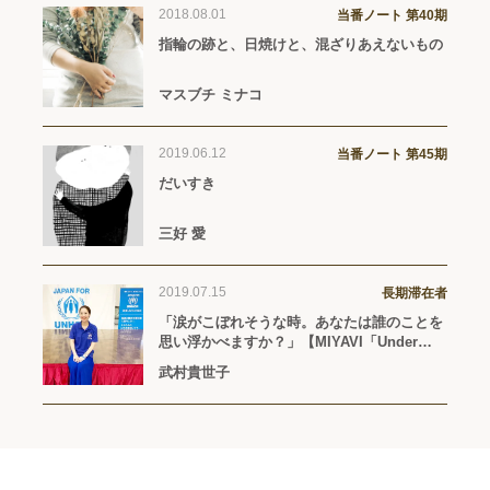
2018.08.01
当番ノート 第40期
指輪の跡と、日焼けと、混ざりあえないもの
マスブチ ミナコ
2019.06.12
当番ノート 第45期
だいすき
三好 愛
2019.07.15
長期滞在者
「涙がこぼれそうな時。あなたは誰のことを
思い浮かべますか？」【MIYAVI「Under
The Same Sky」（2019年7月24日リリー
武村貴世子
ス）】