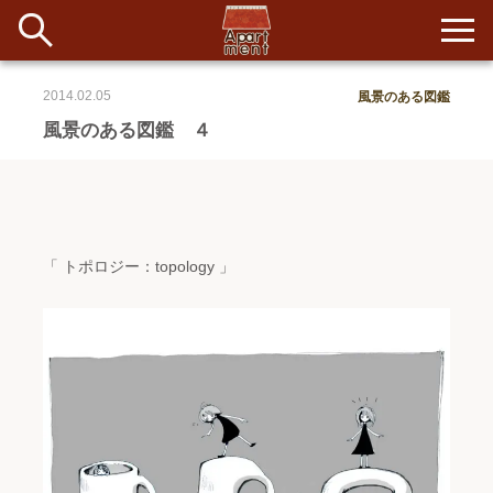
2014.02.05
風景のある図鑑
新着
風景のある図鑑 ４
当番ノート
長期滞在者&more
「 トポロジー：topology 」
イベント&ショップ
配信
#アイデア
#イベント
#インド
#エッセイ
#ボツ
#マルシェ
#旅
#日記
#暮らし
#生活
#留学
#考え事
#音楽
入居者一覧
アパートメントについて
寄付について