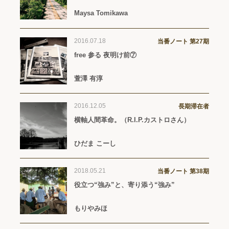
Maysa Tomikawa
2016.07.18
当番ノート 第27期
free 参る 夜明け前⑦
萱澤 有淳
2016.12.05
長期滞在者
横軸人間革命。（R.I.P.カストロさん）
ひだま こーし
2018.05.21
当番ノート 第38期
役立つ“強み”と、寄り添う“強み”
もりやみほ