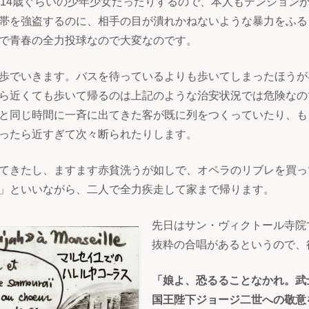
や14歳ぐらいの少年少女だったりするので、本人もテンション
帯を強盗するのに、相手の目が潰れかねないような暴力をふる
で青春の全力投球なので大変なのです。
歩でいきます。バスを待っているよりも歩いてしまったほうが
ら近くても歩いて帰るのは上記のような治安状況では危険なの
と同じ時間に一斉に出てきた客が既に列をつくっていたり、も
ったら近すぎて次々断られたりします。
てきたし、ますます赤貧洗うが如しで、オペラのリブレを買っ
」といいながら、二人で全力疾走して家まで帰ります。
先日はサン・ヴィクトール寺院
抜粋の合唱があるというので、
「娘よ、恐るることなかれ。武
国王陛下ジョージ二世への敬意