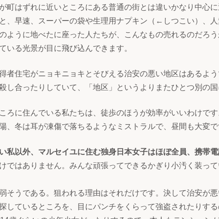
が町はずれに近いところにある普通の街とは違いかなり中心に
と、早速、スーパーの袋や生理用ナプキン（←しつこい）、人
のように地べたに座った人たちが、こんなもの売れるのだろう
ている光景が目に飛び込んできます。
得者住宅がニョキニョキとそびえる治安の悪い地区はあるよう
殺し合ったりしていて、「地区」というよりまたひとつ別の国
ころに住んでいる私たちは、徒歩のほうが効率がいいわけです
陽、冬は耳が凍傷で落ちるようなミストラルで、昼間も大変で
い私以外、マルセイユに住む独身日本女子はほぼ全員、携帯電
けではありません。みんな頑張ってできるかぎり小汚く装って
弱そうである。狙われる理由はそれだけです。決して治安が悪
探しているところを、目にパンチをくらって強盗されたりする