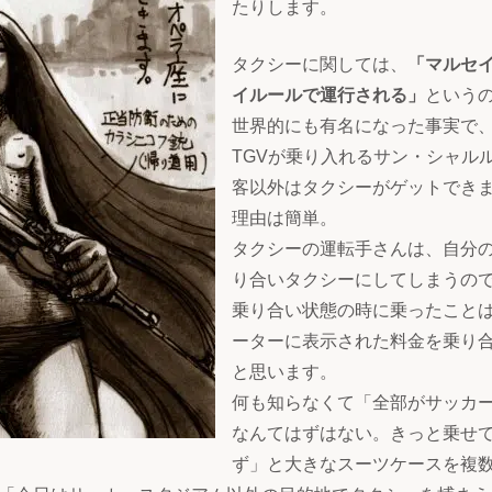
たりします。
タクシーに関しては、
「マルセ
イルールで運行される」
という
世界的にも有名になった事実で
TGVが乗り入れるサン・シャル
客以外はタクシーがゲットでき
理由は簡単。
タクシーの運転手さんは、自分
り合いタクシーにしてしまうの
乗り合い状態の時に乗ったこと
ーターに表示された料金を乗り
と思います。
何も知らなくて「全部がサッカ
なんてはずはない。きっと乗せ
ず」と大きなスーツケースを複