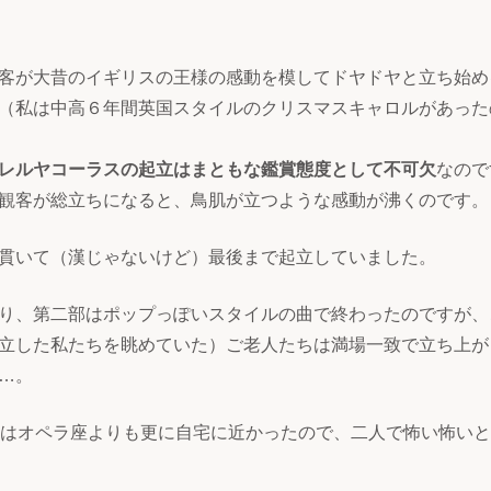
客が大昔のイギリスの王様の感動を模してドヤドヤと立ち始め
（私は中高６年間英国スタイルのクリスマスキャロルがあった
レルヤコーラスの起立はまともな鑑賞態度として不可欠
なので
観客が総立ちになると、鳥肌が立つような感動が沸くのです。
貫いて（漢じゃないけど）最後まで起立していました。
り、第二部はポップっぽいスタイルの曲で終わったのですが、
立した私たちを眺めていた）ご老人たちは満場一致で立ち上が
…。
れはオペラ座よりも更に自宅に近かったので、二人で怖い怖い