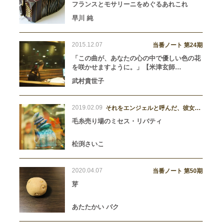
フランスとモサリーニをめぐるあれこれ
早川 純
2015.12.07
当番ノート 第24期
「この曲が、あなたの心の中で優しい色の花
を咲かせますように。」【米津玄師
「Flowerwall」（2015年1月14日リリー
武村貴世子
ス）】
2019.02.09
それをエンジェルと呼んだ、彼女た
ち。
毛糸売り場のミセス・リバティ
松渕さいこ
2020.04.07
当番ノート 第50期
芽
あたたかい バク