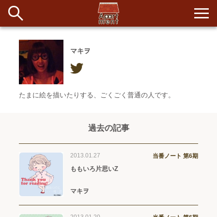
マキヲ
新着
当番ノート
たまに絵を描いたりする、ごくごく普通の人です。
長期滞在者&more
イベント&ショップ
過去の記事
配信
#アイデア
#イベント
#インド
#エッセイ
#ボツ
#マルシェ
2013.01.27
当番ノート 第6期
#旅
#日記
#暮らし
#生活
#留学
#考え事
#音楽
ももいろ片思いZ
入居者一覧
マキヲ
アパートメントについて
寄付について