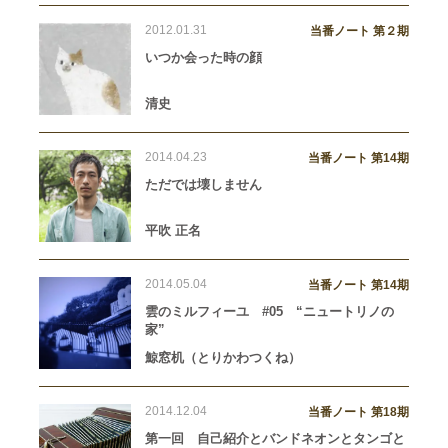
2012.01.31
当番ノート 第２期
いつか会った時の顔
清史
2014.04.23
当番ノート 第14期
ただでは壊しません
平吹 正名
2014.05.04
当番ノート 第14期
雲のミルフィーユ #05 “ニュートリノの
家”
鯨窓机（とりかわつくね）
2014.12.04
当番ノート 第18期
第一回 自己紹介とバンドネオンとタンゴと