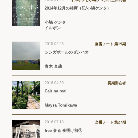
イルボンと小鳩ケンタの空席商会
2014年12月の相席（記/小鳩ケンタ）
小鳩 ケンタ
イルボン
2015.02.23
当番ノート 第19期
シンガポールのゼンハオ
青木 直哉
2016.04.30
長期滞在者
Cair na real
Maysa Tomikawa
2016.07.18
当番ノート 第27期
free 参る 夜明け前⑦