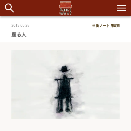
2013.05.28
当番ノート 第8期
新着
座る人
当番ノート
長期滞在者&more
イベント&ショップ
配信
#アイデア
#イベント
#インド
#エッセイ
#ボツ
#マルシェ
#旅
#日記
#暮らし
#生活
#留学
#考え事
#音楽
入居者一覧
アパートメントについて
寄付について