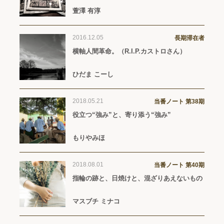
萱澤 有淳
2016.12.05
長期滞在者
横軸人間革命。（R.I.P.カストロさん）
ひだま こーし
2018.05.21
当番ノート 第38期
役立つ“強み”と、寄り添う“強み”
もりやみほ
2018.08.01
当番ノート 第40期
指輪の跡と、日焼けと、混ざりあえないもの
マスブチ ミナコ