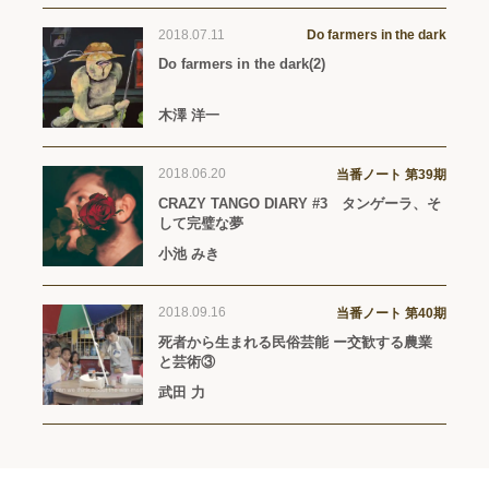
2018.07.11
Do farmers in the dark
Do farmers in the dark(2)
木澤 洋一
2018.06.20
当番ノート 第39期
CRAZY TANGO DIARY #3 タンゲーラ、そ
して完璧な夢
小池 みき
2018.09.16
当番ノート 第40期
死者から生まれる民俗芸能 ー交歓する農業
と芸術③
武田 力