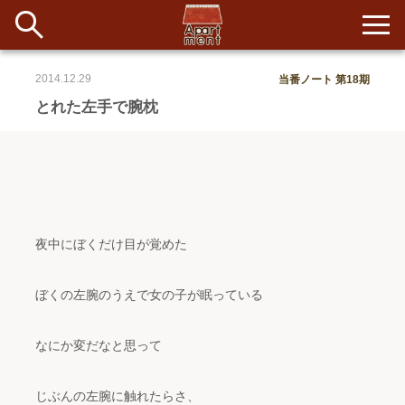
2014.12.29
当番ノート 第18期
新着
とれた左手で腕枕
当番ノート
長期滞在者&more
イベント&ショップ
夜中にぼくだけ目が覚めた
配信
#アイデア
#イベント
#インド
#エッセイ
#ボツ
#マルシェ
ぼくの左腕のうえで女の子が眠っている
#旅
#日記
#暮らし
#生活
#留学
#考え事
#音楽
入居者一覧
なにか変だなと思って
アパートメントについて
じぶんの左腕に触れたらさ、
寄付について