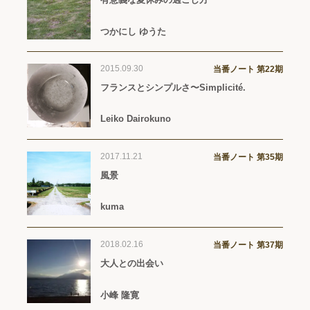
つかにし ゆうた
2015.09.30
当番ノート 第22期
フランスとシンプルさ〜Simplicité.
Leiko Dairokuno
2017.11.21
当番ノート 第35期
風景
kuma
2018.02.16
当番ノート 第37期
大人との出会い
小峰 隆寛