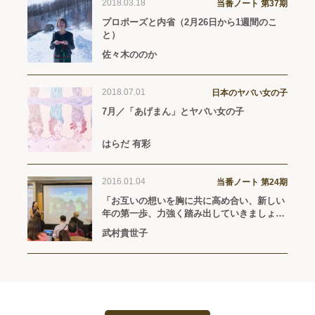
2018.03.18
当番ノート 第37期
プロポーズと内省（2月26日から1週間のこ
と）
佐々木ののか
2018.07.01
日本のヤバい女の子
7月／「あげまん」とヤバい女の子
はらだ 有彩
2016.01.04
当番ノート 第24期
「お互いの想いを胸に共に高め合い、新しい
年の第一歩、力強く踏み出していきましょ
う！」【MIYAVI「THE OTHERS」（2015年
武村貴世子
4月15日リリース）】