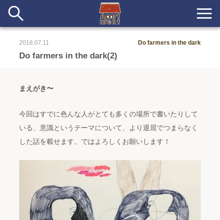
2018.07.11
Do farmers in the dark
新着
Do farmers in the dark(2)
当番ノート
まえがき〜
長期滞在者&more
今回はすでに色んな人がとても多くの場所で書いたりして
イベント&ショップ
いる、意識というテーマについて、より退屈でつまらなく
した話を載せます。ではよろしくお願いします！
配信
#アイデア
#イベント
#インド
#エッセイ
#ボツ
#マルシェ
#旅
#日記
#暮らし
#生活
#留学
#考え事
#音楽
入居者一覧
アパートメントについて
寄付について