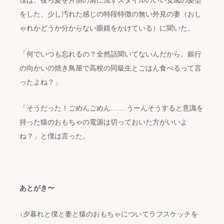
僕は、後ろ髪を片側の肩に流すスタイルのいい女風の髪型
をした、少し汚れた感じの特段特徴の無い外見の妻（おし
ゃれかどうか分からない眼鏡をかけている）に聞いた。
「何でいつも忘れるの？全然話聞いてないんだから。銀行
の向かいの焼き鳥屋で高校の同級生とごはん食べるって言
ったよね？」
「そうだった！ごめんごめん…….うーんそうすると意識を
持った猿のおもちゃの電源は切っておいた方がいいよ
ね？」と僕は言った。
あとがき〜
↓夕暮れと僕と妻と猿のおもちゃについてラフスケッチを