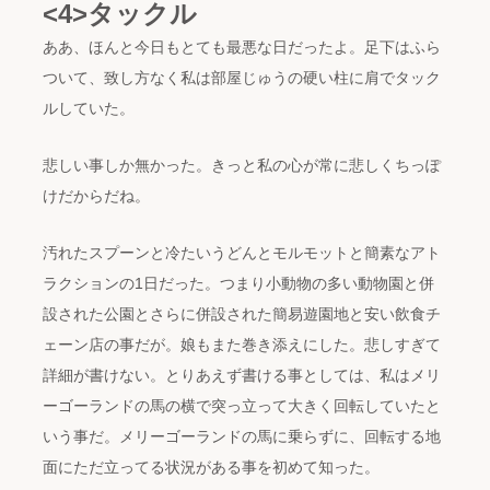
<4>タックル
ああ、ほんと今日もとても最悪な日だったよ。足下はふら
ついて、致し方なく私は部屋じゅうの硬い柱に肩でタック
ルしていた。
悲しい事しか無かった。きっと私の心が常に悲しくちっぽ
けだからだね。
汚れたスプーンと冷たいうどんとモルモットと簡素なアト
ラクションの1日だった。つまり小動物の多い動物園と併
設された公園とさらに併設された簡易遊園地と安い飲食チ
ェーン店の事だが。娘もまた巻き添えにした。悲しすぎて
詳細が書けない。とりあえず書ける事としては、私はメリ
ーゴーランドの馬の横で突っ立って大きく回転していたと
いう事だ。メリーゴーランドの馬に乗らずに、回転する地
面にただ立ってる状況がある事を初めて知った。