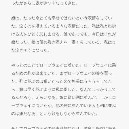
ったがさらに坂がきつくなってきた。
娘は、たった今とても幸せではないという表情をしてい
た。泣くのを堪えているような表情だった。私は私と出掛
ける人をひどく悲しませる。誰であっても。今日はそれが
娘だった。娘は僕の巻き添えを一番くらっている。私はま
た泣きそうになった。
やっとのことでロープウェイに着いた。ロープウェイに乗
るための列が出来ていた。まずロープウェイの券を買っ
た。列に並ぶのは嫌いだったので悠長にうろうろしてた
ら、娘は早く並ぶように私に促した。なんてしっかりして
るんだろう。えらいなあ。娘に従い列に並んだ。しかしロ
ープウェイについたが、他の列に並んでいる人も列に並ぶ
のは嫌だなあ、という顔をしながら並んでいた。
そしてロープウェイの発車時刻になり、運良く座席に座る