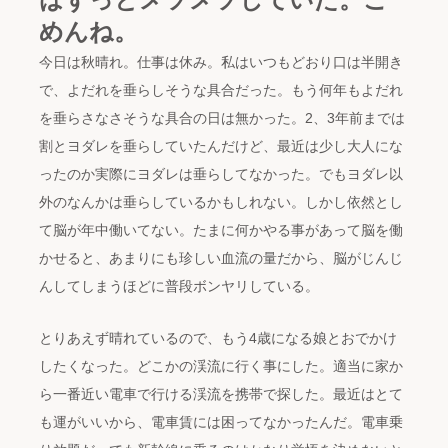
めんね。
今日は秋晴れ。仕事は休み。私はいつもどおり口は半開き
で、よだれを垂らしそうな具合だった。もう何年もよだれ
を垂らさなさそうな具合の日は無かった。2、3年前までは
割とヨダレを垂らしていたんだけど、最近は少し大人にな
ったのか実際にヨダレは垂らしてなかった。でもヨダレ以
外のなんかは垂らしているかもしれない。しかし依然とし
て脳が年中働いてない。たまに何かやる事があって脳を働
かせると、あまりにも珍しい血流の量だから、脳がじんじ
んしてしまうほどに普段ボンヤリしている。
とりあえず晴れているので、もう4歳になる娘とおでかけ
したくなった。どこかの渓流に行く事にした。適当に家か
ら一番近い電車で行ける渓流を携帯で探した。最近はとて
も運がいいから、電車賃には困ってなかったんだ。電車乗