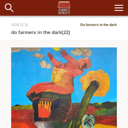
2020.11.11
Do farmers in the dark
新着
do farmers in the dark(22)
当番ノート
長期滞在者&more
イベント&ショップ
配信
#アイデア
#イベント
#インド
#エッセイ
#ボツ
#マルシェ
#旅
#日記
#暮らし
#生活
#留学
#考え事
#音楽
入居者一覧
アパートメントについて
寄付について