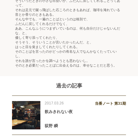
そういったときの小さな出会いが、ふだんに戻してくれることってあ
って、
それは足元で蹴っ飛ばした石ころのときもあれば、珈琲を淹れている
音とか香りのときもある。
そんな中でも、一遍のことばというのは格別で、
ふだんに戻してくれるだけでなく、
ああ、こんなふうにつまずいているのは、何も自分だけじゃないんだ
な、と、
優しく寄り添ってくれたり、
そうそう、そういうことが言いたかったんだ、と、
はっと目を覚ましてくれたりしてくれる。
そのことばを言ったのがどっかの有名な人でなんかなくたっていい
し、
それを誰が言ったかを調べようとも思わないし。
そのとき必要だったことばに出会えるのは、幸せなことだと思う。
過去の記事
2017.03.26
当番ノート 第31期
飲みきれない夜
荻野 瞬