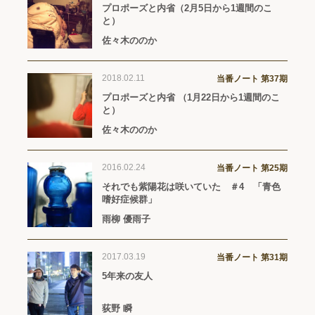
プロポーズと内省（2月5日から1週間のこ
と）
佐々木ののか
2018.02.11
当番ノート 第37期
プロポーズと内省 （1月22日から1週間のこ
と）
佐々木ののか
2016.02.24
当番ノート 第25期
それでも紫陽花は咲いていた ＃4 「青色
嗜好症候群」
雨柳 優雨子
2017.03.19
当番ノート 第31期
5年来の友人
荻野 瞬