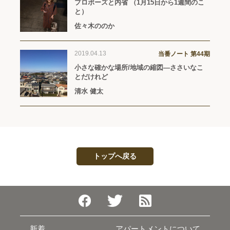
プロポーズと内省 （1月15日から1週間のこ
と）
佐々木ののか
2019.04.13
当番ノート 第44期
小さな確かな場所/地域の縮図—ささいなこ
とだけれど
清水 健太
トップへ戻る
新着
アパートメントについて