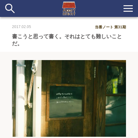
2017.02.05
当番ノート 第31期
新着
書こうと思って書く。それはとても難しいこと
だ。
当番ノート
長期滞在者&more
イベント&ショップ
配信
#アイデア
#イベント
#インド
#エッセイ
#ボツ
#マルシェ
#旅
#日記
#暮らし
#生活
#留学
#考え事
#音楽
入居者一覧
アパートメントについて
寄付について