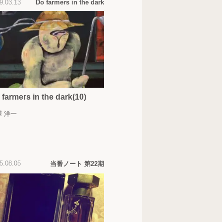
9.03.13
Do farmers in the dark
 farmers in the dark(10)
澤 洋一
5.08.05
当番ノート 第22期