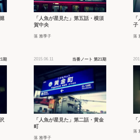
堀
「人魚が星見た」第五話・横須
「
賀中央
子
落 雅季子
落
2015.06.11
201
21期
当番ノート 第21期
沢
「人魚が星見た」第二話・黄金
「
町
落
落 雅季子