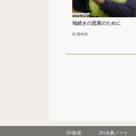
地続きの思索のために
松浦伸也
1F/
新着
2F/
当番ノート