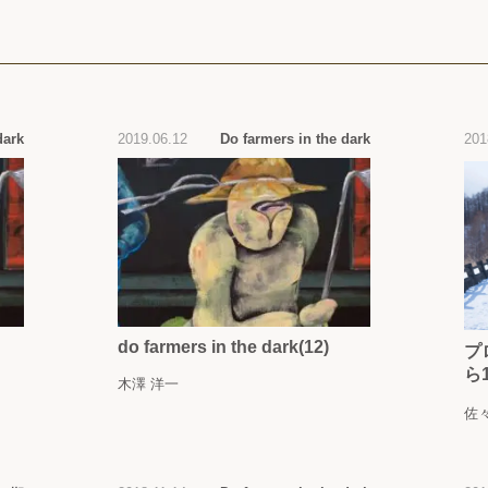
dark
2019.06.12
Do farmers in the dark
201
do farmers in the dark(12)
プ
ら
木澤 洋一
佐