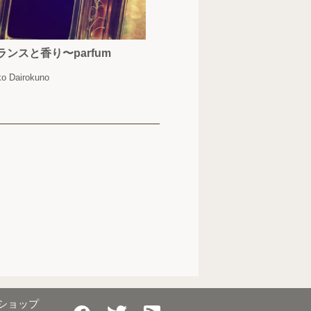
ランスと香り〜parfum
ko Dairokuno
&ショップ