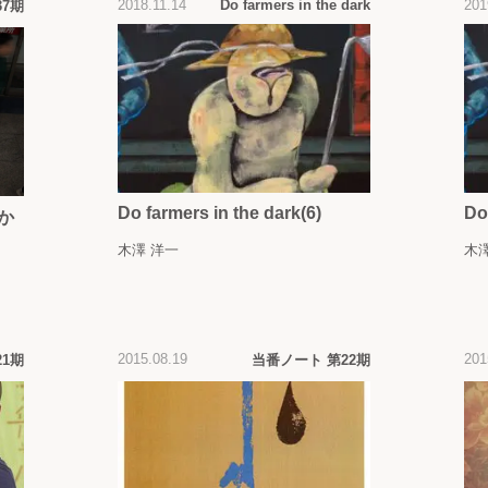
2018.11.14
Do farmers in the dark
201
37期
Do farmers in the dark(6)
Do
か
木澤 洋一
木
2015.08.19
201
21期
当番ノート 第22期