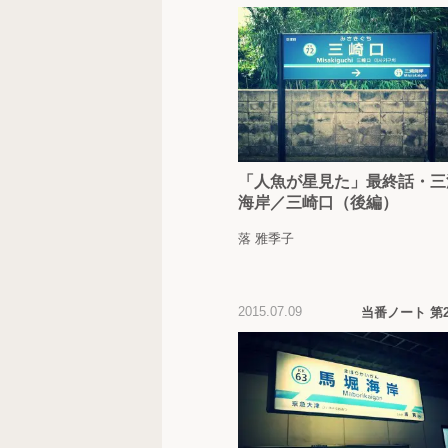
「人魚が星見た」最終話・三
海岸／三崎口（後編）
落 雅季子
2015.07.09
当番ノート 第