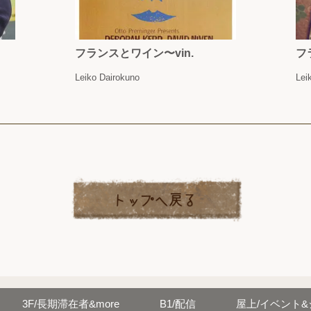
フランスとワイン〜vin.
フ
Leiko Dairokuno
Lei
3F/
長期滞在者&more
B1/
配信
屋上/イベント