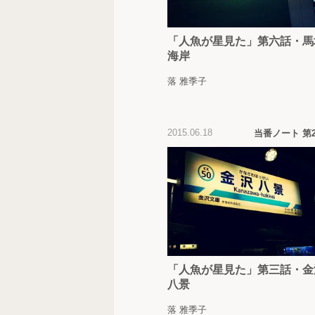
「人魚が星見た」第六話・馬
海岸
落 雅季子
2015.06.18
当番ノート 第
「人魚が星見た」第三話・金
八景
落 雅季子