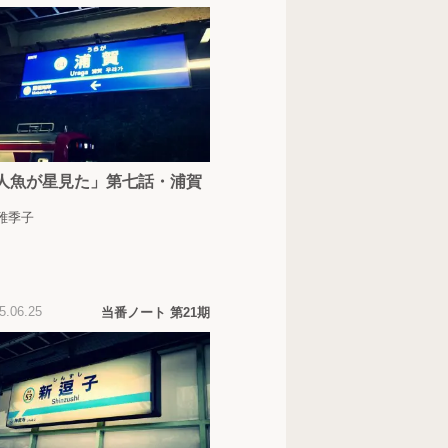
人魚が星見た」第七話・浦賀
 雅季子
5.06.25
当番ノート 第21期