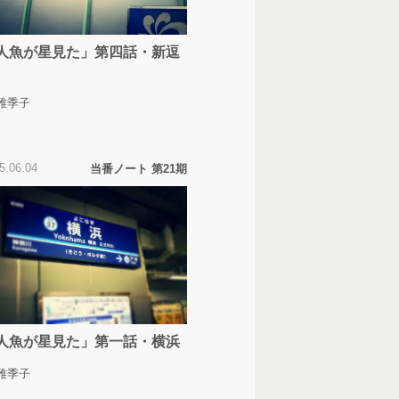
人魚が星見た」第四話・新逗
 雅季子
5.06.04
当番ノート 第21期
人魚が星見た」第一話・横浜
 雅季子