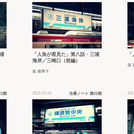
浦
「人魚が星見た」第八話・三浦
「
海岸／三崎口（前編）
落
落 雅季子
2015.07.02
201
21期
当番ノート 第21期