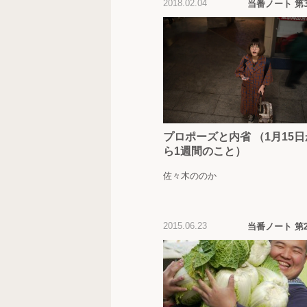
2018.02.04
当番ノート 第
プロポーズと内省 （1月15日
ら1週間のこと）
佐々木ののか
2015.06.23
当番ノート 第