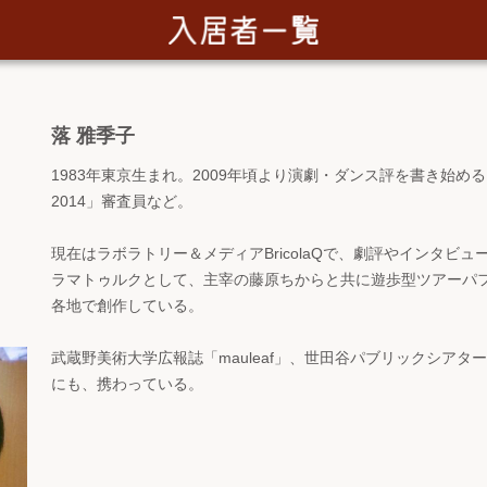
落 雅季子
1983年東京生まれ。2009年頃より演劇・ダンス評を書き始める
2014」審査員など。
現在はラボラトリー＆メディアBricolaQで、劇評やインタビ
ラマトゥルクとして、主宰の藤原ちからと共に遊歩型ツアーパ
各地で創作している。
武蔵野美術大学広報誌「mauleaf」、世田谷パブリックシア
にも、携わっている。