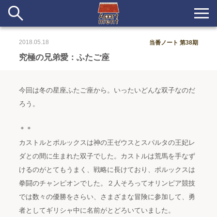
2018.05.18
当番ノート 第38期
新着
究極の兄弟愛：ふたご座
当番ノート
今回は冬の星座ふたご座から。いったいどんな双子なのだ
長期滞在者&more
ろう。
イベント&ショップ
＊＊
カストルとポルックスは神の王ゼウスとスパルタの王妃レ
配信
#アイデア
#イベント
#インド
#エッセイ
#ボツ
#マルシェ
ダとの間に生まれた双子でした。カストルは荒馬を手なず
#旅
#日記
#暮らし
#生活
#留学
#考え事
#音楽
けるのがとてもうまく、戦略に長けており、ポルックスは
入居者一覧
拳闘のチャンピオンでした。２人そろってオリンピア競技
アパートメントについて
では数々の優勝をさらい、さまざまな冒険に参加して、勇
者としてギリシャ中に名前がとどろいていました。
寄付について