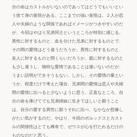
分の命はカストルがいないのであってはどうでもいいとい
う捨て身の覚悟がある。ここまでの強い覚悟は、２人が恋
人や夫婦のような関係であればイメージがつきやすいのだ
が、今回はやはり兄弟同士というところが特別に感じる。
異性に対するものと、血を分けた兄弟に対するものとで、
その間の愛情はどう違うだろうか。異性に対するものと、
友人に対するものと間くらいだろうか。親に対するものと
も少し違うし、独特な愛情であることは違いないのだが、
うまい説明ができそうもない。しかし、その愛情の量とい
うか、程度だけで考えた場合、兄弟間の愛情は恋人や夫婦
間の愛情に比べると少ないように思う。正直なところ、自
分の命を捧げてでも兄弟姉妹に生きてほしいと願うこと
は、自分の愛する異性に願うそれに比べ、なかなか想像し
がたい気がするのだ。やはり、今回のポルックスとカスト
ルの関係性はとても稀有で、ゼウスが心を打たれるだけの
ものなのだと思う。