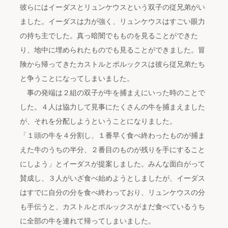
彼らにはイーダスとリュンケウスという双子の従兄弟がい
ました。イーダスは力が強く、リュンケウスはすごい眼力
の持ち主でした。真っ暗闇でもものを見ることができた
り、地中に埋められたものでも見ることができました。冒
険から帰ってきたカストルとポルックスは彼ら従兄弟たち
と争うことになってしまいました。
事の発端は２組の双子が牛を捕まえにいった時のことで
した。４人は協力して見事にたくさんの牛を捕まえました
が、それを分配しようということになりました。
「１頭の牛を４分割し、１番早く食べ終わったものが捕ま
えた牛のうちの半分、２番目のものが残りを手にすること
にしよう」とイーダスが提案しました。みんな面白がって
賛成し、３人がいざ食べ始めようとしましたが、イーダス
はすでに自分の分を食べ終わっており、リュンケウスの分
も手伝うと、カストルとポルックスがまだ食べているうち
に全部の牛を連れて帰ってしまいました。