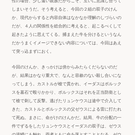
性の場合、少し遠い親族だからこそ、互いに意識し合って
しまいそうだ。そう考えると、今回の２組の双子のけん
か、現代からすると内容自体はなかなか理解のしづらいの
だが、４人の関係性を総合的に考えると、起こるべくして
起きたように思えてくる。捕まえた牛を分けるというなん
だかうまくイメージできない内容については、今回はあえ
て突っ込まずにおく。
今回のけんか、きっかけは傍からみたらくだらないのだ
が、結果はかなり重大で、なんと容赦のない殺し合いにな
ってしまう。カストルが槍で貫かれ、イーダスはポルック
スを墓石で殴りかかり、ポルックスはそれを正当防衛とし
て槍で刺して反撃。逃げたリュンケウスは途中で介入して
きた、カストルとポルックスの父ゼウスによる雷に打たれ
て死ぬ。まさに、命がけのけんかだ。結局、牛の分配の一
件でずるをしたリュンケウスとイーダスの双子は、ゼウス
の逆鱗にも触れ、両者ともに命を落とすこととなる。ゼウ