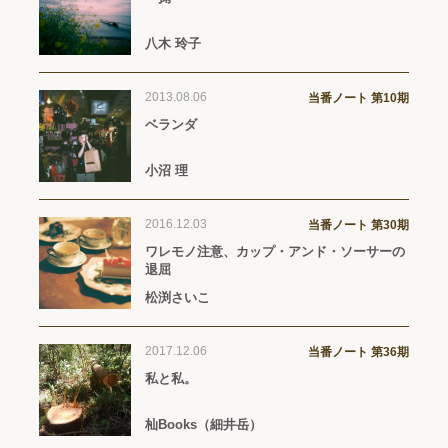
八木 玲子
2013.08.06
当番ノート 第10期
ベランダ
小沼 理
2016.12.03
当番ノート 第30期
ワレモノ注意、カップ・アンド・ソーサーの
退屈
松渕さいこ
2017.12.06
当番ノート 第36期
私と私。
杣Books（細井岳）