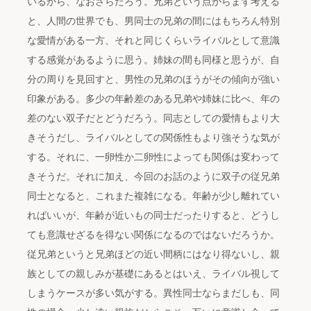
いるから、なおさらだろう。兄弟という点からまず考える
と、人間の世界でも、男同士の兄弟の間にはもちろん特別
な愛情がある一方、それと同じくらいライバルとして意識
する感覚があるように思う。姉妹の間も同様と思うが、自
分の周りを見回すと、男性の兄弟のほうがその傾向が強い
印象がある。多少の年齢差のある兄弟や姉妹に比べ、年の
差のない双子だとどうだろう。同志としての愛情もより大
きそうだし、ライバルとしての関係性もより強そうな気が
する。それに、一卵性か二卵性によっても関係は変わって
きそうだ。それに加え、今回のお話のように双子の従兄弟
同士となると、これまた複雑になる。年齢が少し離れてい
ればいいが、年齢が近いもの同士だったりすると、どうし
ても意識せざるを得ない関係になるのではないだろうか。
従兄弟というと兄弟ほどの近い間柄にはなり得ないし、親
族としての親しみが基礎にあるとはいえ、ライバル視して
しまうケースが多い気がする。異性同士ならまだしも、同