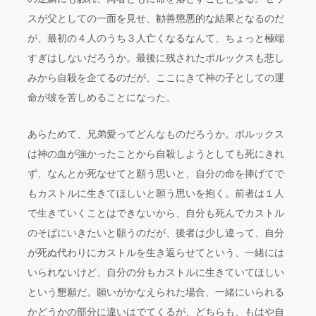
スが父としての一面を見せ、勧善懲悪的な結果となるのだ
が、最初の４人のうち３人亡くなるなんて、ちょっと極端
すぎはしないだろうか。最後に残されたポルックスも悲し
みから自殺を企てるのだが、ここにきて神の子としての運
命が彼を苦しめることになった。
あらためて、兄弟愛ってどんなものだろうか。ポルックス
は神の血が強かったことから自殺しようとしても死にきれ
ず、なんとか死なせてと願う思いと、自分の命を捧げてで
もカストルに生きてほしいと願う思いを抱く。前者は１人
で生きていくことはできないから、自分も死んでカストル
のそばにいきたいと願うのだが、後者は少し違って、自分
が死ぬ代わりにカストルを生き返らせてという、一緒には
いられないけど、自分の分もカストルに生きていてほしい
という懇願だ。願いがかなえられた場合、一緒にいられる
かどうかの部分に違いはでてくるが、どちらも、もはや自