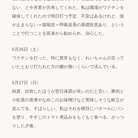
ない、と今井君が共有してくれた。私は職場がワクチンを
確保してくれたので明日打つ予定。不安はあるけれど、咳
が止まらない＝咳喘息＝呼吸器系の基礎疾患あり、という
ことで打つことを医者から勧められ、決心した。
6月26日（土）
ワクチンを打った。特に異常もなく、れいちゃんの言って
いたとおり打たれた方の腕が痛いくらいで済んでいる。
6月27日（日）
純君、自炊したほうが翌日体調が良いのだと言い、豚肉と
小松菜の蒸煮やなめこのお味噌汁など美味しそうな献立が
並んでる。すばらしい。私はそれを横目にバタールにパン
を塗り、牛すじのトマト煮込みをもぐもぐ食べる。がっつ
りした夕食。