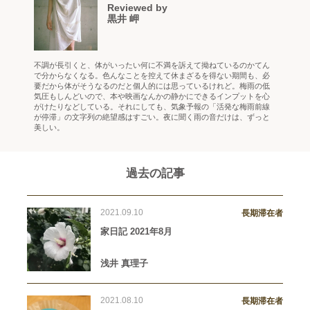
Reviewed by
黒井 岬
不調が長引くと、体がいったい何に不満を訴えて拗ねているのかてん
で分からなくなる。色んなことを控えて休まざるを得ない期間も、必
要だから体がそうなるのだと個人的には思っているけれど。梅雨の低
気圧もしんどいので、本や映画なんかの静かにできるインプットを心
がけたりなどしている。それにしても、気象予報の「活発な梅雨前線
が停滞」の文字列の絶望感はすごい。夜に聞く雨の音だけは、ずっと
美しい。
過去の記事
2021.09.10
長期滞在者
家日記 2021年8月
浅井 真理子
2021.08.10
長期滞在者