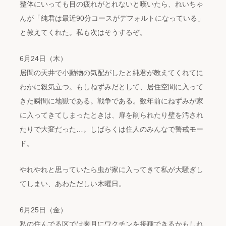
整体にいっても目の疲れがとれないと嘆いたら、れいちゃ
んが「純君は最近90分コースがデフォルトになっている」
と教えてくれた。私も次はそうするぞ。
6月24日（木）
居間の天井で小動物の気配がしたと純君が教えてくれてに
わかに殺気立つ。もしねずみだとして、居住空間に入って
きた瞬間に地獄である。戦争である。数年前にねずみが家
に入ってきてしまったときは、扉を削られたり壁を汚され
たりで大変だった…。しばらくは住人のみんなで警戒モー
ド。
やれやれと思っていたら虫が家に入ってきて私が大騒ぎし
てしまい、あわただしい木曜日。
6月25日（金）
私の住んでる区では来月にワクチンを接種できるかもしれ