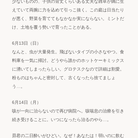
少ないものの、子供の背丈くらいある丈夫な雑草が隅に生
えていて両腕に力を込めて引っこ抜く。この庭は日当たり
が悪く、野菜を育ててもなかなか実にならない。ミントだ
け、土地を覆う勢いで育ったことがある。
6月13日（日）
なんと、虫が大量発生。飛ばないタイプの小さなやつ。食
料庫を一気に掃討。どうやら誰かのホットケーキミックス
に湧いてしまったらしい。グロテスクなので詳細は割愛。
粉ものはちゃんと密封して、古くなったら捨てましょ
う…。
6月14日（月）
咳が一向に治らないので再び病院へ。咳喘息の治療を引き
続き受けることに。いつになったら治るのやら…。
昴君の二日酔いがひどい。なぜ！あなたは！弱いのに飲む