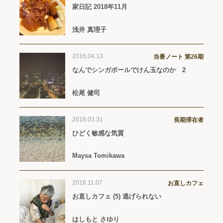
家日記 2018年11月
浅井 真理子
2016.04.13
当番ノート 第26期
なんでシンガポールでけん玉なのか 2
松尾 健司
2018.03.31
長期滞在者
ひどく敏感な気質
Maysa Tomikawa
2018.11.07
お直しカフェ
お直しカフェ (5) 逃げられない
はしもと さゆり