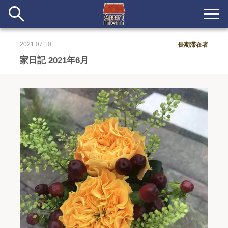
2021.07.10
長期滞在者
新着
家日記 2021年6月
当番ノート
長期滞在者&more
イベント&ショップ
配信
#アイデア
#イベント
#インド
#エッセイ
#ボツ
#マルシェ
#旅
#日記
#暮らし
#生活
#留学
#考え事
#音楽
入居者一覧
アパートメントについて
寄付について