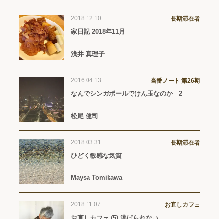
2018.12.10
長期滞在者
家日記 2018年11月
浅井 真理子
2016.04.13
当番ノート 第26期
なんでシンガポールでけん玉なのか 2
松尾 健司
2018.03.31
長期滞在者
ひどく敏感な気質
Maysa Tomikawa
2018.11.07
お直しカフェ
お直しカフェ (5) 逃げられない