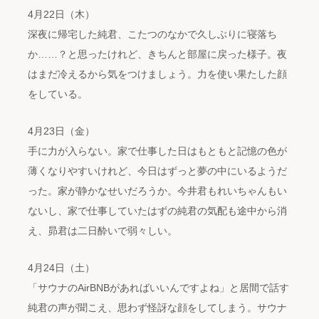
4月22日（木）
深夜に帰宅した純君、こたつのなかで久しぶりに寝落ち
か……？と思ったけれど、きちんと部屋に戻った様子。夜
はまだ冷えるから気をつけましょう。力を使い果たした顔
をしている。
4月23日（金）
手に力が入らない。家で仕事した日はもともと記憶の色が
薄くなりやすいけれど、今日はずっと夢の中にいるようだ
った。家が静かなせいだろうか。今井君もれいちゃんもい
ないし、家で仕事していたはずの純君の気配も途中から消
え、昴君は二日酔いで弱々しい。
4月24日（土）
「サウナのAirBNBがあればいいんですよね」と居間で話す
純君の声が聞こえ、思わず怪訝な顔をしてしまう。サウナ