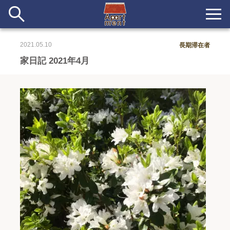
2021.05.10
長期滞在者
新着
家日記 2021年4月
当番ノート
長期滞在者&more
イベント&ショップ
配信
#アイデア
#イベント
#インド
#エッセイ
#ボツ
#マルシェ
#旅
#日記
#暮らし
#生活
#留学
#考え事
#音楽
入居者一覧
アパートメントについて
寄付について