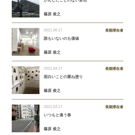
かんじたことのない景色
篠原 俊之
2021.06.17
長期滞在者
誰もいないのも価値
篠原 俊之
2021.04.17
長期滞在者
面白いことの重ね塗り
篠原 俊之
2021.03.17
長期滞在者
いつもと違う春
篠原 俊之