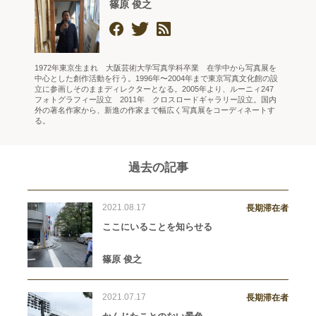
篠原 俊之
1972年東京生まれ 大阪芸術大学写真学科卒業 在学中から写真展を
中心とした創作活動を行う。1996年〜2004年まで東京写真文化館の設
立に参画しそのままディレクターとなる。2005年より、ルーニィ247
フォトグラフィー設立 2011年 クロスロードギャラリー設立。国内
外の著名作家から、新進の作家まで幅広く写真展をコーディネートす
る。
過去の記事
2021.08.17
長期滞在者
ここにいることを知らせる
篠原 俊之
2021.07.17
長期滞在者