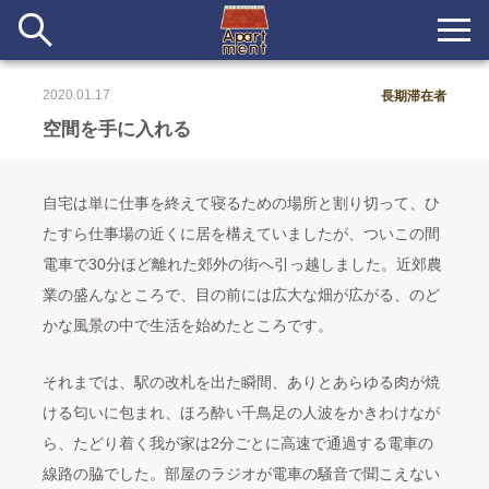
2020.01.17
長期滞在者
新着
空間を手に入れる
当番ノート
自宅は単に仕事を終えて寝るための場所と割り切って、ひ
長期滞在者&more
たすら仕事場の近くに居を構えていましたが、ついこの間
電車で30分ほど離れた郊外の街へ引っ越しました。近郊農
イベント&ショップ
業の盛んなところで、目の前には広大な畑が広がる、のど
かな風景の中で生活を始めたところです。
配信
#アイデア
#イベント
#インド
#エッセイ
#ボツ
#マルシェ
#旅
#日記
#暮らし
#生活
#留学
#考え事
#音楽
それまでは、駅の改札を出た瞬間、ありとあらゆる肉が焼
入居者一覧
ける匂いに包まれ、ほろ酔い千鳥足の人波をかきわけなが
アパートメントについて
ら、たどり着く我が家は2分ごとに高速で通過する電車の
線路の脇でした。部屋のラジオが電車の騒音で聞こえない
寄付について