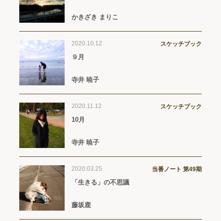
かきざき まりこ
2020.10.12
スケッチブック
９月
寺井 暁子
2020.11.12
スケッチブック
10月
寺井 暁子
2020.03.25
当番ノート 第49期
「生きる」の不思議
藤坂鹿