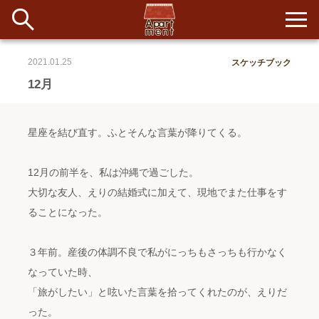
2021.01.25
スケッチブック
新着
12月
当番ノート
星座を結び直す。ふとそんな言葉が降りてくる。
長期滞在者&more
12月の前半を、私は沖縄で過ごした。
イベント&ショップ
大切な友人、えりの結婚式に加えて、現地でまた仕事をす
ることになった。
配信
#アイデア
#イベント
#インド
#エッセイ
#ボツ
#マルシェ
#旅
#日記
#暮らし
#生活
#留学
#考え事
#音楽
入居者一覧
３年前。産後の体調不良で私がにっちもさっちも行かなく
なっていた時、
アパートメントについて
「旅がしたい」と呟いた言葉を拾ってくれたのが、えりだ
った。
寄付について