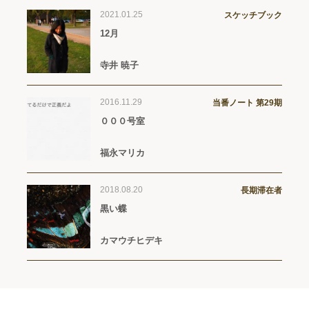
2021.01.25
スケッチブック
12月
寺井 暁子
2016.11.29
当番ノート 第29期
０００号室
福永マリカ
2018.08.20
長期滞在者
黒い蝶
カマウチヒデキ