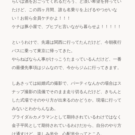
らいは酒をおごってくれるだろう、と淡い希望を持ってい
たけど、この四ヶ月間、誰も名乗りを上げるやつがいな
い！お前ら全員ケチかよ！！！
ケチは豚小屋で、ブヒブヒ言いながら暮らせよ！！！！！
というわけで、先週は関西に行ってたんだけど、今朝夜行
バスに乗って東京に帰ってきた。
やらねばならん事がけっこうたまっているんだけど、一番
の最優先事項はジムなので、今からジムに行ってきます。
しあさっては結婚式の撮影で、パーティなんかの場合はス
ナップ撮影の流儀でそのまま走り切るんだけど、きちんと
した式場でそのやり方が出来るのかどうか。現場に行って
みないとわからんなあ。
ブライダルカメラマンとして期待されているわけではなく
金子平民として期待されているわけだから、自分のやり方
は通すけど。楽しみ半分、心配半分ってところ。