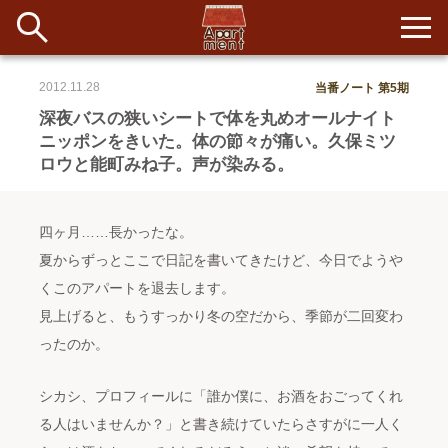
2012.11.28
当番ノート 第5期
新着
深夜バスの狭いシートで体を丸めオールナイト
ニッポンをきいた。体の節々が痛い。久保ミツ
当番ノート
ロウと能町みね子。声が染みる。
長期滞在者&more
四ヶ月……長かったな。
イベント&ショップ
夏からずっとここで日記を書いてきたけど、今日でようや
くこのアパートを退去します。
配信
見上げると、もうすっかり冬の空だから、季節が二回変わ
#アイデア
#イベント
#インド
#エッセイ
#ボツ
#マルシェ
#旅
#日記
#暮らし
#生活
#留学
#考え事
#音楽
ったのか。
入居者一覧
シカシ、プロフィールに「誰か僕に、お酒をおごってくれ
アパートメントについて
る人はいませんか？」と書き続けていたらさすがに一人く
寄付について