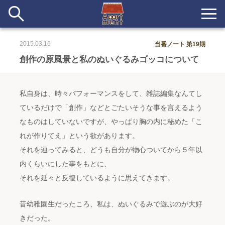
2015.03.16
当番ノート 第19期
新着
創作の原風景と私のぬいぐるみゴッコについて
当番ノート
私自身は、時々パフォーマンスをして、雑誌編集なんてし
長期滞在者&more
ているだけで「創作」などとごたいそうな事を言えるよう
なものはしていないですが、やっぱり胸の内に秘めた「こ
イベント&ショップ
れが作りてえ」という欲があります。
それを辿ってみると、どうも自分が物心ついてから５年以
配信
#アイデア
#イベント
#インド
#エッセイ
#ボツ
#マルシェ
内くらいにした事をもとに、
#旅
#日記
#暮らし
#生活
#留学
#考え事
#音楽
入居者一覧
それを延々と反復しているように思えてきます。
アパートメントについて
昔幼稚園生だったころ、私は、ぬいぐるみで遊ぶのが大好
きだった。
寄付について