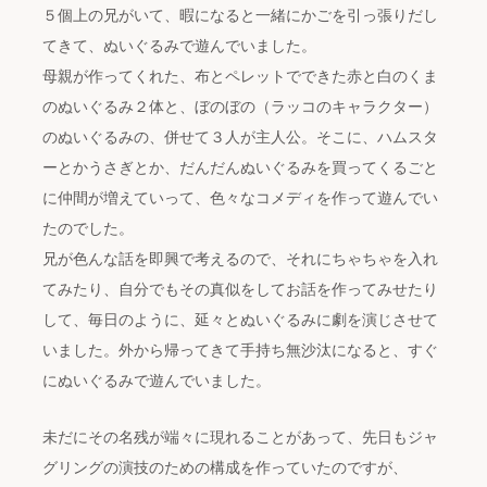
５個上の兄がいて、暇になると一緒にかごを引っ張りだし
てきて、ぬいぐるみで遊んでいました。
母親が作ってくれた、布とペレットでできた赤と白のくま
のぬいぐるみ２体と、ぼのぼの（ラッコのキャラクター）
のぬいぐるみの、併せて３人が主人公。そこに、ハムスタ
ーとかうさぎとか、だんだんぬいぐるみを買ってくるごと
に仲間が増えていって、色々なコメディを作って遊んでい
たのでした。
兄が色んな話を即興で考えるので、それにちゃちゃを入れ
てみたり、自分でもその真似をしてお話を作ってみせたり
して、毎日のように、延々とぬいぐるみに劇を演じさせて
いました。外から帰ってきて手持ち無沙汰になると、すぐ
にぬいぐるみで遊んでいました。
未だにその名残が端々に現れることがあって、先日もジャ
グリングの演技のための構成を作っていたのですが、