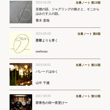
2015.03.09
当番ノート 第19期
京都の話、ジャグリングの狭さと、そこから
はみだす人の話。
青木 直哉
2013.05.03
当番ノート 第8期
憂鬱よりも青く
owlman
2015.09.01
当番ノート 第22期
パレードはゆく
山中 千瀬
2017.05.05
当番ノート 第32期
群青色の街〜夜更け〜