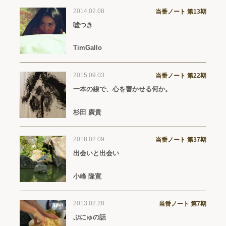
2014.02.08
当番ノート 第13期
嘘つき
TimGallo
2015.09.03
当番ノート 第22期
一本の線で、心を響かせる何か。
杉田 廣貴
2018.02.09
当番ノート 第37期
出会いと出会い
小峰 隆寛
2013.02.28
当番ノート 第7期
ぷにゅの話