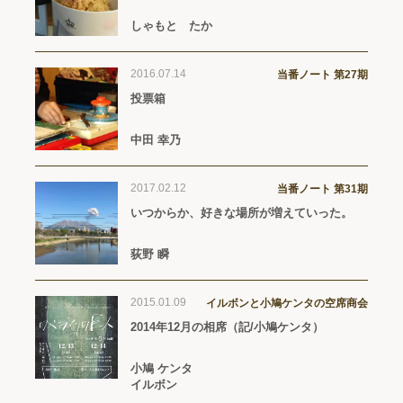
しゃもと たか
2016.07.14
当番ノート 第27期
投票箱
中田 幸乃
2017.02.12
当番ノート 第31期
いつからか、好きな場所が増えていった。
荻野 瞬
2015.01.09
イルボンと小鳩ケンタの空席商会
2014年12月の相席（記/小鳩ケンタ）
小鳩 ケンタ
イルボン