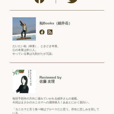
杣Books（細井岳）
だいたい杣（林業）、ときどき本屋。
心の本業は釣り人。
やっている事は九割がたが冗談。
Reviewed by
佐藤 友理
毎回予想外の方向に連れていかれる細井さんの連載。
今回はまさかのカニカマへの感情移入！ああとにかく面白い。
「カニカマと言う食べ物はブルースだと思う。存在に悲しみを宿して
いる。」