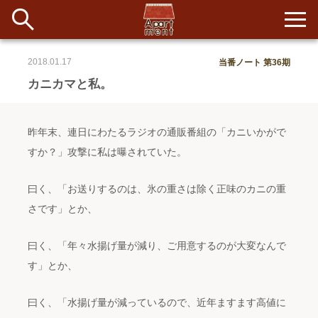
2018.01.17
当番ノート 第36期
新着
カニカマと私。
当番ノート
昨年末、連日にわたるラジオの通販番組の「カニいかがで
長期滞在者&more
すか？」攻撃に私は曝されていた。
イベント&ショップ
曰く、「お送りするのは、氷の重さは除く正味のカニの重
さです」とか、
配信
#アイデア
#イベント
#インド
#エッセイ
#ボツ
#マルシェ
#旅
#日記
#暮らし
#生活
#留学
#考え事
#音楽
曰く、「年々水揚げ量が減り、ご用意するのが大変なんで
入居者一覧
す」とか、
アパートメントについて
曰く、「水揚げ量が減っているので、近年ますます高値に
寄付について