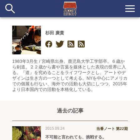
杉田 廣貴
新着
当番ノート
1983年3月生 / 宮崎県出身。鹿児島大学工学部卒。６歳か
長期滞在者&more
ら剣道。２２歳から書や言葉を媒体とした表現の世界に入
る。『道』を究めることをライフワークとし、アートやデ
ザインは生き方の一つとして考える。NYを中心にアメリカ
イベント&ショップ
での個展も行ない、海外での活動も大切にしつつ、2015年
より日本国内での活動を本格化している。
配信
#アイデア
#イベント
#インド
#エッセイ
#ボツ
#マルシェ
#旅
#日記
#暮らし
#生活
#留学
#考え事
#音楽
入居者一覧
過去の記事
アパートメントについて
2015.09.24
当番ノート 第22期
不可能と言われても、挑戦する。
寄付について