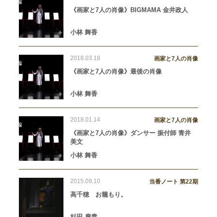
《画家と7人の肖像》BIGMAMA 金井政人
小林 舞香
2018.03.18
画家と7人の肖像
《画家と7人の肖像》最後の肖像
小林 舞香
2018.01.14
画家と7人の肖像
《画家と7人の肖像》ダンサー 振付師 青井
美文
小林 舞香
2015.09.10
当番ノート 第22期
高千穂 お籠もり。
杉田 廣貴