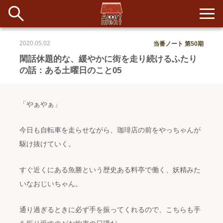
2020.05.02
当番ノート 第50期
新着
閑話休題的な、緩やかに街を走り続けるふたり
の話：ある土曜日のこと05
当番ノート
長期滞在者&more
「やぁやぁ」
イベント&ショップ
今日も自転車を走らせながら、珈琲店の前をやっちゃんが
駆け抜けていく。
配信
#アイデア
#イベント
#インド
#エッセイ
#ボツ
#マルシェ
#旅
#日記
#暮らし
#生活
#留学
#考え事
#音楽
すぐ近くにある魚勝という歴史ある料亭で働く、妖精みた
入居者一覧
いなおじいちゃん。
アパートメントについて
通り過ぎるときに必ず手を振ってくれるので、こちらも手
寄付について