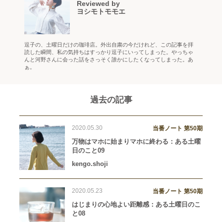
Reviewed by
ヨシモトモモエ
逗子の、土曜日だけの珈琲店。外出自粛の今だけれど、この記事を拝
読した瞬間、私の気持ちはすっかり逗子にいってしまった。やっちゃ
んと河野さんに会った話をさっそく誰かにしたくなってしまった。あ
ぁ。
過去の記事
2020.05.30
当番ノート 第50期
万物はマホに始まりマホに終わる：ある土曜
日のこと09
kengo.shoji
2020.05.23
当番ノート 第50期
はじまりの心地よい距離感：ある土曜日のこ
と08