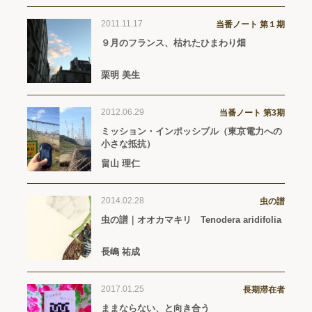
2011.11.17
当番ノート 第１期
９月のフランス、枯れたひまわり畑
栗明 美生
2012.06.29
当番ノート 第3期
ミッション・インポッシブル（東京電力への
小さな抵抗）
畠山 理仁
2014.02.28
虫の譜
虫の譜｜オオカマキリ Tenodera aridifolia
長嶋 祐成
2017.01.25
長期滞在者
ままならない、と向き合う