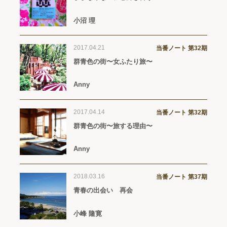
小沼 理
2017.04.21
当番ノート 第32期
群青色の街〜女ふたり旅〜
Anny
2017.04.14
当番ノート 第32期
群青色の街〜旅する理由〜
Anny
2018.03.16
当番ノート 第37期
青春の出会い 再会
小峰 隆寛