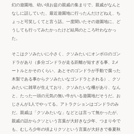
幻の遊園地、幼い頃お盆の親戚の集まりで、親戚がなんと
なしに話していた、最近遊園地に行ったんだけどねえ、ち
ょっと可笑しくてと言う話。一度聞いたその遊園地に、ど
うしても行ってみたかったけど結局のところ叶わなかっ
た。
そこはクソみたいに小さく、クソみたいにオンボロのゴン
ドラがあり（多分ゴンドラが走る距離が短すぎる事、2メ
ートルとかそのくらい、あとそのゴンドラが手動で腐った
木製である事からクソみたいなゴンドラとされる）、クソ
みたいに雑草が生えており、クソみたいな柵があり、なん
と、たった一頭の元気の無い牛がいる遊園地だそうだ。お
じさんが1人でやってる。アトラクションはゴンドラのみ
だ。親戚は「クソみたいな」などとは言って無かったが、
親戚の話からクソという言葉が大好きな少年、つまり今で
も、むしろ少年の頃よりクソという言葉が大好きで春夏秋