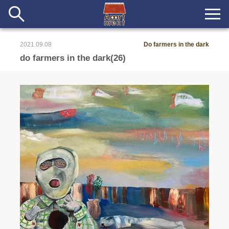
2021.09.08
Do farmers in the dark
新着
do farmers in the dark(26)
当番ノート
長期滞在者&more
イベント&ショップ
配信
#アイデア
#イベント
#インド
#エッセイ
#ボツ
#マルシェ
#旅
#日記
#暮らし
#生活
#留学
#考え事
#音楽
入居者一覧
アパートメントについて
寄付について