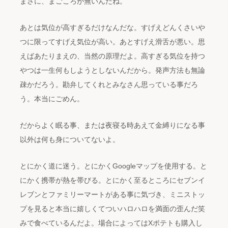
まさに、まごころが無いんだね。
あとは気位が高すぎるだけなんだな。すげえどんくさいや
つに限ってすげえ気位が高い。あとすげえ滑舌が悪い。思
えばあたりまえの、当然の原理だよ。高すぎる気位を持つ
やつは一生何もしようとしないんだから。発声方法も無論
疎かだろう。勘弁してくれとみなさん思っている事だろ
う。本当にごめん。
だからよく眠る事、または夜寝る時あえて金縛りになる事
以外は何も身についてないよ。
とにかく道に迷う。とにかくGoogleマップを使用する。と
にかく携帯が熱を帯びる。とにかく至るところにセブンイ
レブンとファミリーマートがある事に気づき、ミニストッ
プを見ると本当に嬉しくてついハロハロを満面の歪んだ笑
みで食べているんだよ。場合によってはXポテトも購入し