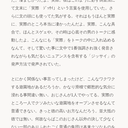
て文末に「実際 ｼﾞｯｻｲ」という言葉を使用していた。さ
らに文の頭にも使ってた気がする。それはもうほんと実際
に、実際のところ本当に凄かったんだよ。実際。こんな具
合で。ほんとスゲェや。その時は心底その男のトークに感
動したよ。こんなにも「実際」をトークの中に入れ込める
なんて。そして驚いた事に文中で1番強調され強く発音さ
れながらも気だるいニュアンスを含有する「ジッサイ」の
発声方法で発声されていた。
とにかく関係ない事言ってしまったけど、こんなワクワク
する遊園地があるだろうか。かなり滑稽で郷愁的な気分に
浸れる事間違い無い。おじさんが1人でやってる。実際の
ところ一人でクソみたいな遊園地をオープンさせるなんて
普通できない。きっと徳の高いお方なんだろう。並大抵の
徳では無い。何故ならばこのおじさん以外の決して少なく
ない一部のありふれたごく普通の集団は本来クソなものを