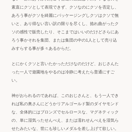
素直にクソとして表現できず、クソなのにクソを否定し、
あろう事がクソを綺麗にパッケージングしクソはクソで無
いと、あり得ない言い訳の限りを尽くし、捻れ曲がったク
ソの感性で販売したり、そこまではいいのだけどさらにあ
ろう事かそれを集団、または集団の中の1人として売り込
みすらする事が多々あるからだ。
とにかくクソと言いたかっただけなのだけど、おじさんた
った一人で遊園地をやるのは冷静に考えたら普通にすご
い。
神がおられるのであれば、このおじさんと、もう一人でき
れば私の奥さんにどうかリアルゴールド製のダイヤモンド
な、全体的にはブロンズでセルロースな、マグネティック
の、単に湿気ったせんべえ、または濡れせんべえを湿気ら
せたみたいな、世にも珍しいメダルを差し上げて欲しい。