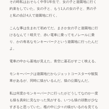
その時私はおそらく中学1年生で、女の子と遊園地に行く
約束をしていた。女の子と、もう1人の女の子と、男の子
と私の合計4人で遊園地に行く。
こんな事は生まれて初めてだ。まさか女の子と遊園地に行
けるなんて！晴天で、赤い電車に乗ってモノレールに乗
り、かの有名なモンキーパークという遊園地に行ったんだ
よ。
電車の中から墓地が見えた。青空に墓石がすごく映える。
モンキーパークは遊園地だからジェットコースターや観覧
車があるが、同時に猿がいるんだ。猿の公園なんだ。
私は何度かモンキーパークに行ったがどうしてなのか一度
も猿を真剣に見なかった気がする。いつも猿の頭数が少な
すぎると思っていた。檻の中に少々の猿がいるのを見ても