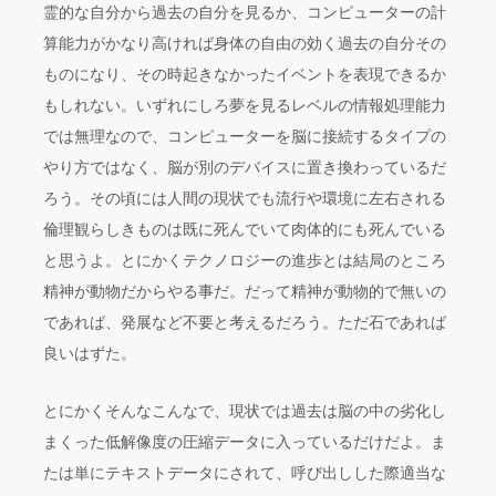
霊的な自分から過去の自分を見るか、コンピューターの計
算能力がかなり高ければ身体の自由の効く過去の自分その
ものになり、その時起きなかったイベントを表現できるか
もしれない。いずれにしろ夢を見るレベルの情報処理能力
では無理なので、コンピューターを脳に接続するタイプの
やり方ではなく、脳が別のデバイスに置き換わっているだ
ろう。その頃には人間の現状でも流行や環境に左右される
倫理観らしきものは既に死んでいて肉体的にも死んでいる
と思うよ。とにかくテクノロジーの進歩とは結局のところ
精神が動物だからやる事だ。だって精神が動物的で無いの
であれば、発展など不要と考えるだろう。ただ石であれば
良いはずた。
とにかくそんなこんなで、現状では過去は脳の中の劣化し
まくった低解像度の圧縮データに入っているだけだよ。ま
たは単にテキストデータにされて、呼び出しした際適当な