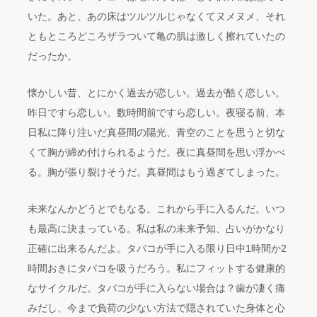
いた。あと、あの床はツルツルじゃなくてヌメヌメ、それ
ともところどころザラついて亀の肌は激しく擦れていたの
だったか。
懐かしい昔、とにかく過去が恋しい。過去が酷く恋しい。
昨日ですら恋しい。数時間前ですら恋しい。夜寝る前、本
日私に降り注いだ真昼間の陽光、青空のことを思うと切な
くて胸が締め付けられるようだ。夜に真昼間を思い浮かべ
る。胸が張り裂けそうだ。真昼間はもう過ぎてしまった。
未来なんかどうとでもなる。これから手に入るんだ。いつ
も最高に決まっている。私は私の未来予知、占いがかなり
正確に出来るんだよ。タバコが手に入る限り日中1時間か2
時間おきにタバコを吸うだろう。私にフィットする健康的
なサイクルだ。タバコが手に入らない場合は？歯が凄く痛
みだし、今まで負荷の少ない方法で隠されていた身体と心