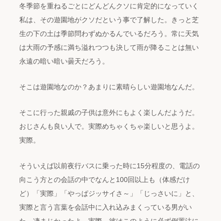
冬季節を重ねるごとにどんどんクソに肯定的になっていく
私は、その遊園地がクソだという事で了解した。きっと芝
生の下の土は季節問わずぬかるんでいるだろう。常に天気
は大雨の予感に満ち溢れつつも決して雨が降ることは無い
永遠の暗い暗い曇天だろう。
そこは遊園地なのか？あまりに素晴らしい遊園地なんだ。
そこに行った親戚の子供は意外にもよく楽しんだようだ。
おじさんも良い人で。実際めちゃくちゃ楽しいと思うよ。
実際。
そういえば以前夜行バスに乗った時に15分程度の、電話の
向こう方との会話の中でなんと100回以上も（体感だけ
ど）「実際」「やっぱジッサイさ～」「じっさいに」と、
実際と言う言葉を会話中に入れ込みまくっている男がい
た。凄まじかったよ。実際。彼はこのように必ず倒置法に