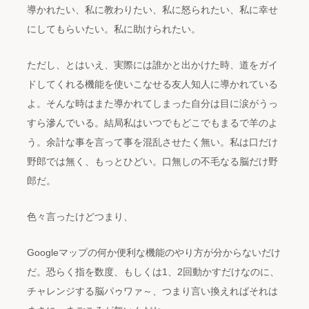
導かれたい、私に教わりたい、私に怒られたい、私に幸せ
にしてもらいたい。私に助けられたい。
ただし、とはいえ、実際には誰かと出かけた時、道をガイ
ドしてくれる機能を使いこなせる友人知人に導かれている
よ。そんな時はまた導かれてしまった自分は目に涙がうっ
すら滲んでいる。結局私はいつでもどこでもまるで羊のよ
う。余計な事を言って事を混乱させたく無い。私は口だけ
野郎では無く、もっとひどい。口無しの不毛なる脳だけ野
郎だ。
色々言ったけどつまり、
Googleマップの何か便利な機能のやり方が分からないだけ
だ。恐らく指を数度、もしくは1、2回動かすだけなのに、
チャレンジする脳パゥワァ～、つまり言い換えればそれは