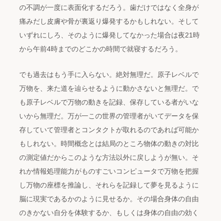
の不調が一度に表面化するだろう。歯だけではなく全身が
痛みだし皮膚や骨が裏返り爆発するかもしれない。そして
いずれにしろ、そのように爆発してなかった場合は夜21時
から午前4時までのどこかの時間で就寝するだろう。
でも過去はもう手に入らない。絶対無理だ。原子レベルで
万物を、来た道を辿らせるように動かさないと無理だ。で
も原子レベルで万物の動きを記録、保存している者がいな
いから無理だ。万が一この世界の管理者がいてデータを保
存していて管理者とコンタクトが取れるのであれば可能か
もしれない。時間概念とは結局のところ物体の動きの対比
の測定値だからこのような方法以外に戻しようが無い。そ
れか情報処理能力がものすごいコンピュータで万物を把握
し万物の座標を推論し、それらを記録して夢を見るように
脳に現実であるかのように見せるか。その場合身体の自由
のきかない自分を体験するか、もしくは身体の自由の効く