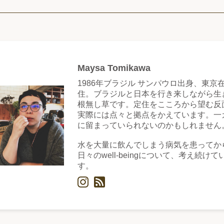
Maysa Tomikawa
1986年ブラジル サンパウロ出身、東京
住。ブラジルと日本を行き来しながら生
根無し草です。定住をこころから望む反
実際には点々と拠点をかえています。一
に留まっていられないのかもしれません
水を大量に飲んでしまう病気を患ってか
日々のwell-beingについて、考え続けて
す。