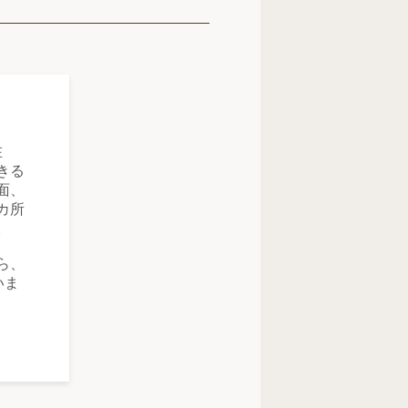
在
きる
面、
カ所
。
ら、
いま