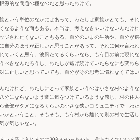
根源的な問題の種なのだと思ったわけで。
族という単位のなかにはあって、わたしは家族がとても、それ
くなるような面もある。本当は、考えなきゃいけないんだけれ
ッジされたくないこともある。自分のいまの生活や、自分が選
に自分のほうが正しいと思うことがあって、それに何か言われ
れていくと思う。波風たてるくらいなら、もう目の前に現れな
うべきなんだろうし、わたしが逃げ続けていたらなにも変わら
対に正しいと思っていても、自分がその思考に慣れなくてはい
んだけれど、わたしにとって家族というのは小さな村のような
八分にならないよう常に気をつけているような感じ。村の住人
ら全部がダメになるくらいの小さな狭いコミュニティで。わた
いかということ。そもそも、もう村から離れて別の村で生活し
気が気じゃない。
ろいろ受け入れるのに30年かかったから、焦らなくていいと