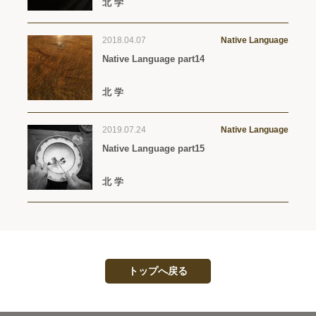
北 学
2018.04.07
Native Language
Native Language part14
北 学
2019.07.24
Native Language
Native Language part15
北 学
トップへ戻る