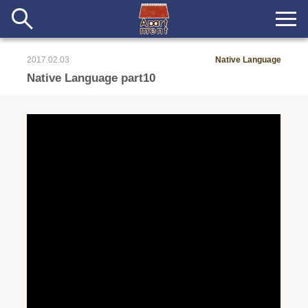
2017.02.03
Native Language
新着
Native Language part10
当番ノート
長期滞在者&more
イベント&ショップ
配信
#アイデア
#イベント
#インド
#エッセイ
#ボツ
#マルシェ
#旅
#日記
#暮らし
#生活
#留学
#考え事
#音楽
入居者一覧
アパートメントについて
寄付について