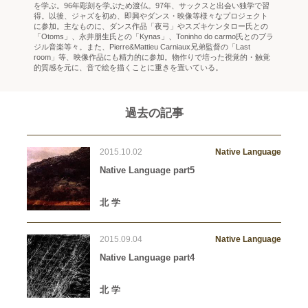
を学ぶ。96年彫刻を学ぶため渡仏。97年、サックスと出会い独学で習
得。以後、ジャズを初め、即興やダンス・映像等様々なプロジェクト
に参加。主なものに、ダンス作品「夜弓」やスズキケンタロー氏との
「Otoms」、永井朋生氏との「Kynas」、Toninho do carmo氏とのブラ
ジル音楽等々。また、Pierre&Mattieu Carniaux兄弟監督の「Last
room」等、映像作品にも精力的に参加。物作りで培った視覚的・触覚
的質感を元に、音で絵を描くことに重きを置いている。
過去の記事
2015.10.02
Native Language
Native Language part5
北 学
2015.09.04
Native Language
Native Language part4
北 学