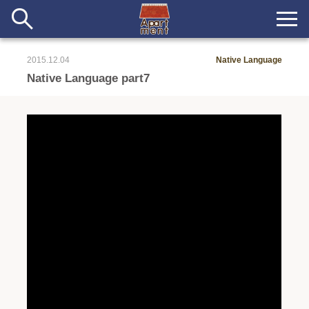
2015.12.04
Native Language
新着
Native Language part7
当番ノート
長期滞在者&more
イベント&ショップ
配信
#アイデア
#イベント
#インド
#エッセイ
#ボツ
#マルシェ
#旅
#日記
#暮らし
#生活
#留学
#考え事
#音楽
入居者一覧
アパートメントについて
寄付について