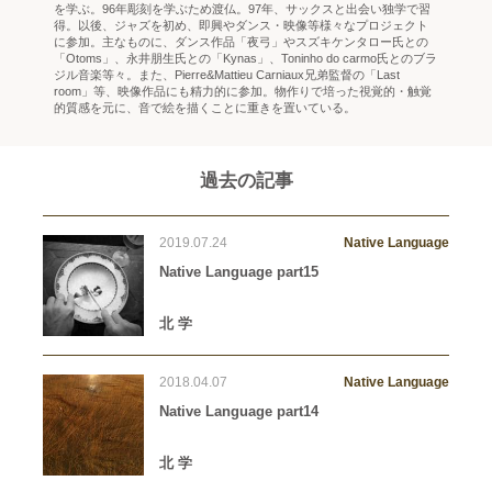
を学ぶ。96年彫刻を学ぶため渡仏。97年、サックスと出会い独学で習
得。以後、ジャズを初め、即興やダンス・映像等様々なプロジェクト
に参加。主なものに、ダンス作品「夜弓」やスズキケンタロー氏との
「Otoms」、永井朋生氏との「Kynas」、Toninho do carmo氏とのブラ
ジル音楽等々。また、Pierre&Mattieu Carniaux兄弟監督の「Last
room」等、映像作品にも精力的に参加。物作りで培った視覚的・触覚
的質感を元に、音で絵を描くことに重きを置いている。
過去の記事
2019.07.24
Native Language
Native Language part15
北 学
2018.04.07
Native Language
Native Language part14
北 学