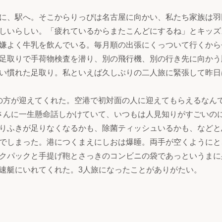
に、駅へ。そこからりっぴは名古屋に向かい、私たち家族は羽
しいらしい。「疲れているからまたこんどにするね」とキッズ
嫌よく牛乳を飲んでいる。毎月順の出張にくっついて行くから
足取りで手荷物検査を潜り、別の飛行機、別の行き先に向かう
い慣れた足取り。私といえば久しぶりの二人旅に緊張して昨日
の方が迎えてくれた。空港で初対面の人に迎えてもらえるなん
さんに一生懸命話しかけていて、いつもは人見知りがすごいの
りふきが足りなくなるかも、除菌ティッシュいるかも、などと
でしまった。港につくまえにしおは爆睡。両手が空くようにと
クパックと手提げ鞄とさっきのコンビニの袋であっというまに
速艇にいれてくれた。3人旅になったことがありがたい。