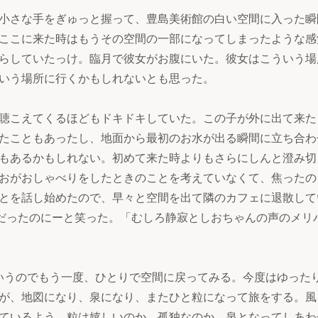
小さな手をぎゅっと握って、豊島美術館の白い空間に入った瞬
ここに来た時はもうその空間の一部になってしまったような感
らしていたっけ。臨月で彼女がお腹にいた。彼女はこういう場
いう場所に行くかもしれないとも思った。
聴こえてくるほどもドキドキしていた。この子が外に出て来た
たこともあったし、地面から最初のお水が出る瞬間に立ち合わ
もあるかもしれない。初めて来た時よりもさらにしんと澄み切
おがおしゃべりをしたときのことを考えていなくて、焦ったの
とを話し始めたので、早々と空間を出て隣のカフェに退散して
だったのにーと笑った。「むしろ静寂としおちゃんの声のメリ
いうのでもう一度、ひとりで空間に戻ってみる。今度はゆった
が、地図になり、泉になり、またひと粒になって旅をする。風
ているよう。粒は嬉しいのか、孤独なのか、泉となってしあわ