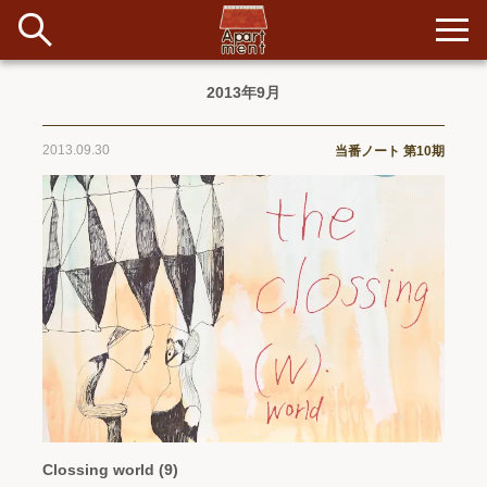
2013年9月
新着
2013.09.30
当番ノート 第10期
当番ノート
長期滞在者&more
イベント&ショップ
配信
#アイデア
#イベント
#インド
#エッセイ
#ボツ
#マルシェ
#旅
#日記
#暮らし
#生活
#留学
#考え事
#音楽
入居者一覧
アパートメントについて
Clossing world (9)
寄付について