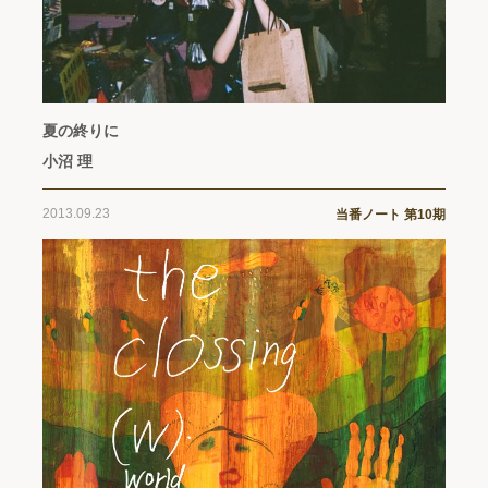
夏の終りに
小沼 理
2013.09.23
当番ノート 第10期