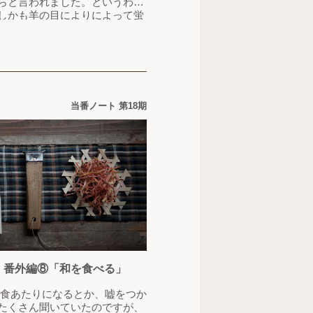
らと言われました。というわけ
しかも羊の目によりによって蛍
ら印刷で抜けてしまい、白目に
がらであります。 最初に作った
で突いてへそを取り、切れ目を
に、種を取…
当番ノート 第18期
の旅 番外編⑧「和を食べる」
 食あたりになるとか、嘘をつか
たくさん聞いていたのですが、