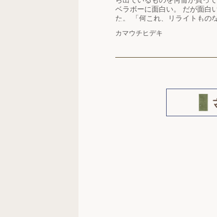
ベラボーに面白い。 だが面白
た。 「何これ、リライトもの
のである。 『半七捕物帳』を
カマウチヒデキ
新より前の生まれかと思ったが
明治五年生まれだ。 江戸の人
余計になのかもしれないが、…