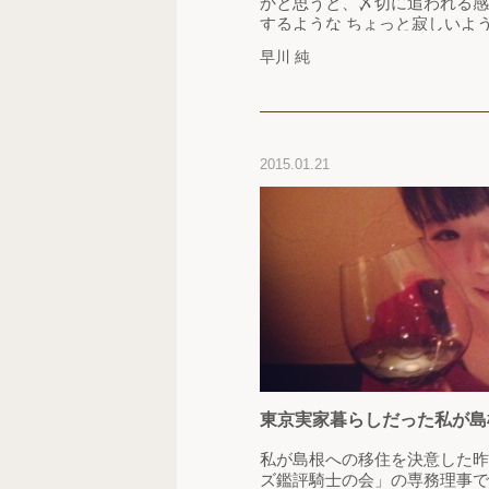
かと思うと、〆切に追われる感
するような ちょっと寂しいよ
ホッとします（笑） 僕として
早川 純
連載を通して これまでタンゴ
かったような人達に この機会
もらえる事ができたなら…
2015.01.21
東京実家暮らしだった私が島
かったこと。
私が島根への移住を決意した昨
ズ鑑評騎士の会」の専務理事で