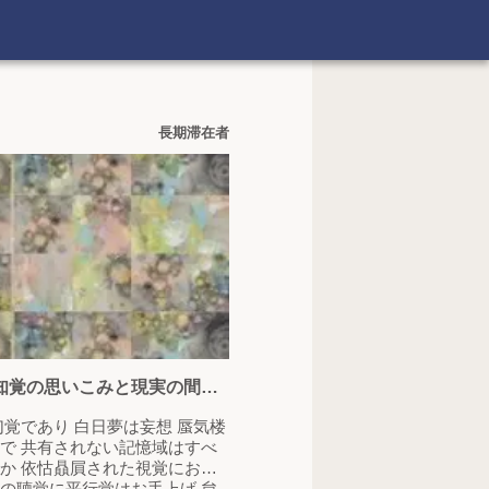
長期滞在者
知覚の思いこみと現実の間に
洞で 共有されない記憶域はすべ
うか 依怙贔屓された視覚におん
りの聴覚に平行覚はお手上げ 怠