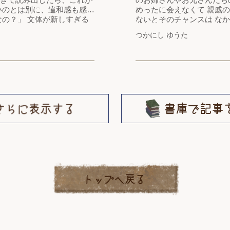
いのとは別に、違和感も感じ
めったに会えなくて 親戚の集まりや、お正月やなんかじゃ
なの？」 文体が新しすぎる
ないとそのチャンスは なかった ねえねえ、き
書いているという印象から維
ゃんたち来るかなあ。と、 しつこく母親の袖をひっぱっ
つかにし ゆうた
、調べてみたら岡本綺堂は
て、 うざったく思われたりしていた たくさん遊んでもら
という思い込みもあったので
った思い出も、 そ…