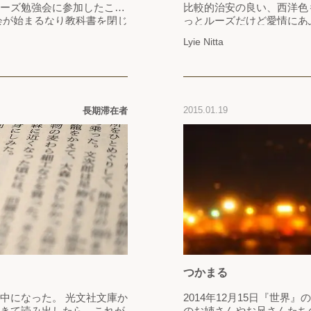
ーズ勉強会に参加したこと
比較的治安の良い、西洋色
会が始まるなり教科書を閉じ
っとルーズだけど愛情にあ
あなたたちが今から学ぶのは
つ、平和に過ごしています
Lyie Nitta
馴染みのない家族や友人
住み、それぞれの宗教も違
を伝えるためのストーリー
ベジタリアンであるが故に
せる…
ているものも、レストラン
2015.01.19
長期滞在者
つかまる
中になった。 光文社文庫か
2014年12月15日『世界』の，つづき 子ど
きて読み出したら、これが
のお姉さんやお兄さんたちのこ