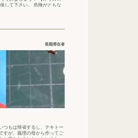
確保して下さい。 危険がともな
う。 ②.穴を掘りま
 ④.ばくだんを敷…
長期滞在者
2
いつもは帰省するし、テキトー
ですが、義理の母から作ってご