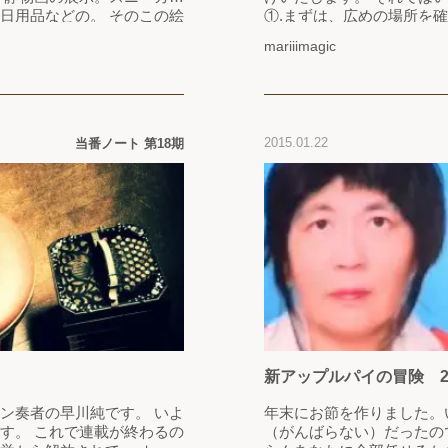
日用品などの。 そのこの絵
①.まずは、広めの場所を
たっている。 それ以上でも
うため、人のいない場所を選びましょ
mariiimagic
かれていて、 わたしはいつ
す。 ③.あらゆるスポーツ、青・赤・黄色のものを 穴の中
で、ここにいてもいい、とい
にぶち込みます。
2015.01.22
当番ノート 第18期
新アップルパイの冒険 
ン奏者の早川純です。 いよ
年末にお節を作りました。
す。 これで連載が終わるの
（がんばらない）だったの