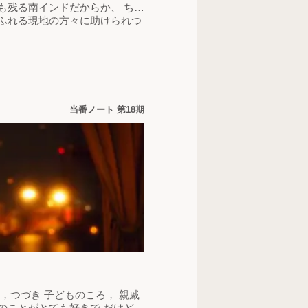
も残る南インドだからか、 ちょ
ふれる現地の方々に助けられつ
。 インドでは非常に多様な人が
う。 人口の３０〜４０％ほどが
、 スーパーマーケットで売られ
…
当番ノート 第18期
ものころ， 親戚
とがとても好きで だけど、