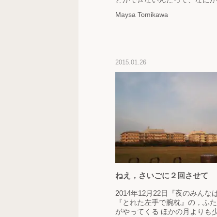
っていた。だけど、気づけば今
Maysa Tomikawa
ことが自分の当たり前になって
の少し前までのわたしの中にあ
等感がどこにいってしまったの
2015.01.26
ねえ，さいごに２回させて
2014年12月22日『夜のみんなは
『とれた左手で腕枕』の，ふたりのおは
がやってくる ほかの月よりも少しだけ短い月 気を抜いて