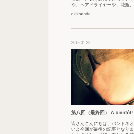
や、ヘアドライヤーや、花瓶、
は、2本の足でしっかり地面に
akikoando
以下でもないものがそこには描
も、見ると、 自分がそのまま
われてる気がする。 も…
2015.01.22
第八回（最終回） À bientôt!
皆さんこんにちは、バンドネオ
いよ今回が最後の記事となりま