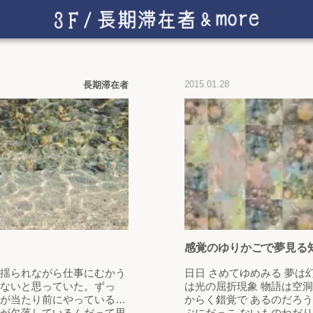
2015.01.28
長期滞在者
感覚のゆりかごで夢見る
おいて私たちは
揺られながら仕事にむかう
日日 さめてゆめみる 夢は幻覚であり 白日夢は妄想 蜃気楼
ないと思っていた。ずっ
は光の屈折現象 物語は空
が当たり前にやっているこ
からく錯覚で あるのだろ
が欠落しているんだって思
ぶにだっこ ないものねだ