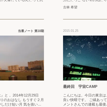
では、無理だと思っていた
慢な体性感覚に直情的な内
古林 希望
いる。今の自分には、ほん
過ぎる よぎる 湧き上がる 
った劣等感がない。その劣
げる 煌めく きらめく 導
かはわから…
して…
2015.01.25
当番ノート 第18期
最終回 宇宙CAMP
』と， 2014年12月29日
こんにちは。今日の東京は
なし もうすぐ２月
良い快晴です。 ご縁あっ
メントさんでの連載も最後