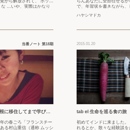
覚から解放されて、 ホッと
らんあなたに全部任せるか
うな …いや、実際はかなり
で、年賀状を書きながら、
は、この「アパートメント」
光ピンクを使ったものだか
ハヤシマドカ
もバンドネオンも殆ど知らな
なってしまった目を入れな
に少しでもその実態を知って
のは金柑の甘露煮。爪楊枝
入れて、二度煮こぼした後
2015.01.20
当番ノート 第18期
根に移住してまで学びた
tab el 生命を巡る食
年の春ごろ「フランスチー
初めてインドに来ました。
ある村山重信（通称 ムッシ
れるとか、散々な経験談を