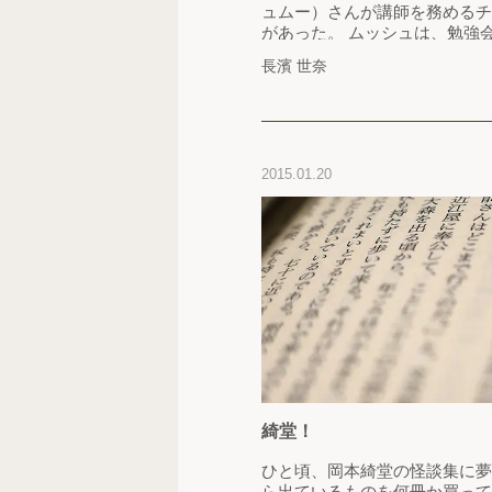
ュムー）さんが講師を務めるチ
があった。 ムッシュは、勉強
て、私たちにこう言った。 「
長濱 世奈
知識ではありません。チーズに
に、チーズの面白さや美味しさ
です。どう伝え、なにを想像さ
2015.01.20
綺堂！
ひと頃、岡本綺堂の怪談集に夢
ら出ているものを何冊か買って