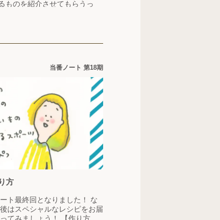
るものを紹介させてもらうっ
るし、書いてみてはなんだか違
し。 でもこうやって改めて文章
作業をできて、しみじみと思い
。 とて…
当番ノート 第18期
り方
最後はスペシャルなレシピをお届