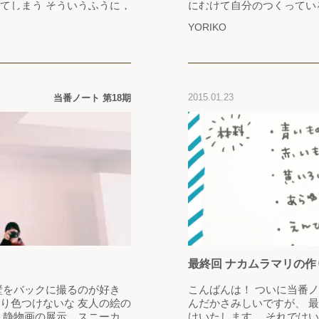
ういうふうに，
にむけて自分のつくってい
うにしたいのに 街には
て、やっぱりとても緊張す
YORIKO
と光っている 急ぎたい
うぞ、と直すことの繰り返
と写真で振り返るっていう
返し発見するところもあり
2015.01.23
当番ノート 第18期
最終回 ナカムラマリの作
壁をバックに撮るのが好き
こんばんは！ ついに当番ノート最終回となりました！ な
り色つけないな 友人の絵の
んだかさみしいですが、 
 静物画の展示。スニーカー
けいたします。 それではいってみましょう！ 【作り方】