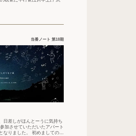
臓感覚 統合と乖離をくりかえし
わきあがる 穿つ うがつ 翳る か
きだされる幾つかの世界を行き来
当番ノート 第18期
、日差しがほんとーうに気持ち
て参加させていただいたアパート
となりました。 初めましての方