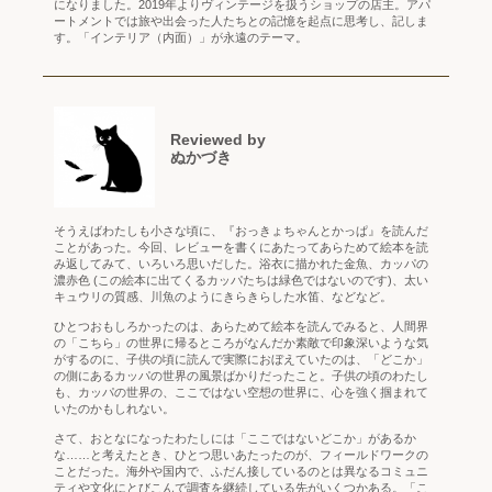
になりました。2019年よりヴィンテージを扱うショップの店主。アパ
ートメントでは旅や出会った人たちとの記憶を起点に思考し、記しま
す。「インテリア（内面）」が永遠のテーマ。
Reviewed by
ぬかづき
そうえばわたしも小さな頃に、『おっきょちゃんとかっぱ』を読んだ
ことがあった。今回、レビューを書くにあたってあらためて絵本を読
み返してみて、いろいろ思いだした。浴衣に描かれた金魚、カッパの
濃赤色 (この絵本に出てくるカッパたちは緑色ではないのです)、太い
キュウリの質感、川魚のようにきらきらした水笛、などなど。
ひとつおもしろかったのは、あらためて絵本を読んでみると、人間界
の「こちら」の世界に帰るところがなんだか素敵で印象深いような気
がするのに、子供の頃に読んで実際におぼえていたのは、「どこか」
の側にあるカッパの世界の風景ばかりだったこと。子供の頃のわたし
も、カッパの世界の、ここではない空想の世界に、心を強く掴まれて
いたのかもしれない。
さて、おとなになったわたしには「ここではないどこか」があるか
な……と考えたとき、ひとつ思いあたったのが、フィールドワークの
ことだった。海外や国内で、ふだん接しているのとは異なるコミュニ
ティや文化にとびこんで調査を継続している先がいくつかある。「こ