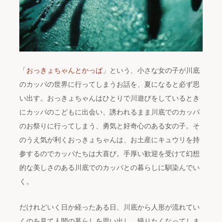
「
おっきょちゃんとかっぱ
」という、小さな女の子が川底
のカッパの世界に行ってしまうお話を、夏になると必ず思
い出す。おっきょちゃんはひとりで川遊びをしているとき
にカッパのこどもに出会い、誘われるまま川底でのカッパ
のお祭りに行ってしまう、勇気と好奇心のある女の子。そ
のうえ気が利くおっきょちゃんは、お土産にキュウリを持
参するのでカッパたちは大喜び。手厚い歓迎を受けて幻想
的な美しさのある川底でのカッパとの暮らしに馴染んでい
く。
だけれどいく日か経ったある日、川底から人形が流れてい
くのを見て人間の暮らしを思い出し、帰りたくなってしま