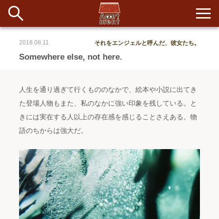
2018.08.11
それをエンジェルと呼んだ、彼女たち。
新着
Somewhere else, not here.
当番ノート
人生を通り過ぎて行くもののなかで、絵本や小説に出てき
長期滞在者&more
た登場人物もまた、私のなかに強い印象を残している。と
きには実在する人以上の存在感を感じることさえある。物
イベント&ショップ
語のちからは強大だ。
配信
#アイデア
#イベント
#インド
#エッセイ
#ボツ
#マルシェ
#旅
#日記
#暮らし
#生活
#留学
#考え事
#音楽
入居者一覧
アパートメントについて
寄付について