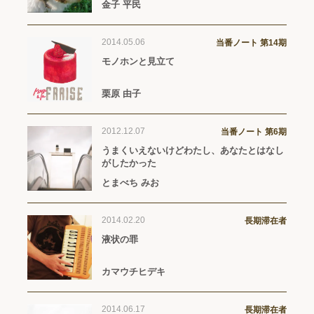
金子 平民
2014.05.06
当番ノート 第14期
モノホンと見立て
栗原 由子
2012.12.07
当番ノート 第6期
うまくいえないけどわたし、あなたとはなし
がしたかった
とまべち みお
2014.02.20
長期滞在者
液状の罪
カマウチヒデキ
2014.06.17
長期滞在者