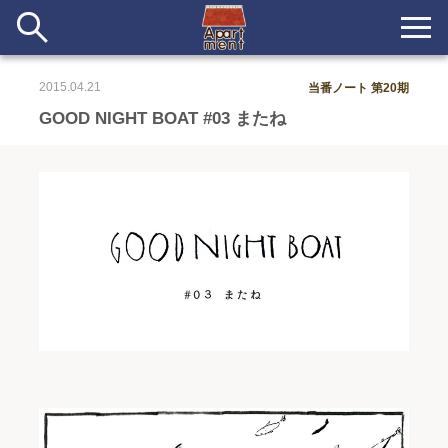
2015.04.21
当番ノート 第20期
新着
GOOD NIGHT BOAT #03 またね
当番ノート
長期滞在者&more
イベント&ショップ
配信
#アイデア
#イベント
#インド
#エッセイ
#ボツ
#マルシェ
#旅
#日記
#暮らし
#生活
#留学
#考え事
#音楽
入居者一覧
アパートメントについて
寄付について