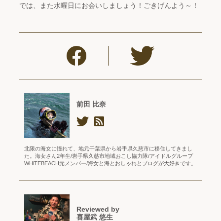
では、また水曜日にお会いしましょう！ごきげんよう～！
前田 比奈
北限の海女に憧れて、地元千葉県から岩手県久慈市に移住してきまし
た。海女さん2年生/岩手県久慈市地域おこし協力隊/アイドルグループ
WHiTEBEACH元メンバー/海女と海とおしゃれとブログが大好きです。
Reviewed by
喜屋武 悠生