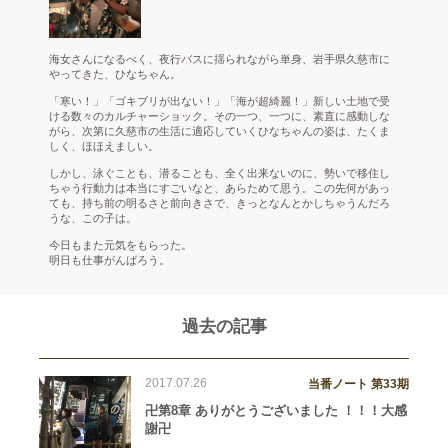
海女さんになるべく、夜行バスに揺られながら単身、岩手県久慈市に
やってきた、ひなちゃん。
「寒い！」「ゴキブリが出ない！」「海が超綺麗！」新しい土地で受
ける数々のカルチャーショック。その一つ、一つに、素直に感動しな
がら、次第に久慈市の生活に適応していくひなちゃんの姿は、たくま
しく、ほほえましい。
しかし、泳ぐことも、潜ることも、全く出来ないのに、勢いで移住し
ちゃう行動力は本当にすごいなと、あらためて思う。この先何があっ
ても、持ち前の明るさと前向きさで、きっとなんとかしちゃうんだろ
うな、この子は。
今日もまた元気をもらった。
明日も仕事がんばろう。
過去の記事
2017.07.26
当番ノート 第33期
卍第8章 ありがとうございました ！！！大感
謝卍