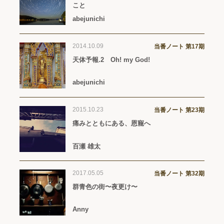
こと
abejunichi
2014.10.09
当番ノート 第17期
天体予報.2 Oh! my God!
abejunichi
2015.10.23
当番ノート 第23期
痛みとともにある、恩寵へ
百瀬 雄太
2017.05.05
当番ノート 第32期
群青色の街〜夜更け〜
Anny