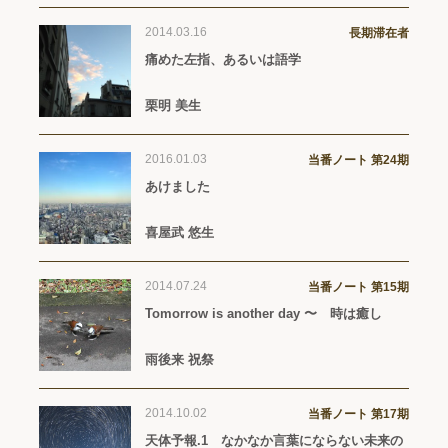
2014.03.16
長期滞在者
痛めた左指、あるいは語学
栗明 美生
2016.01.03
当番ノート 第24期
あけました
喜屋武 悠生
2014.07.24
当番ノート 第15期
Tomorrow is another day 〜 時は癒し
雨後来 祝祭
2014.10.02
当番ノート 第17期
天体予報.1 なかなか言葉にならない未来の