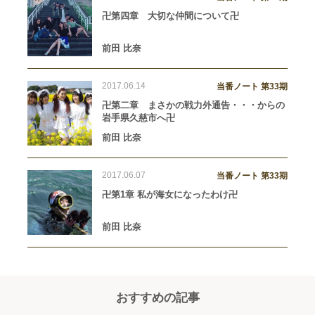
卍第四章 大切な仲間について卍
前田 比奈
2017.06.14
当番ノート 第33期
卍第二章 まさかの戦力外通告・・・からの
岩手県久慈市へ卍
前田 比奈
2017.06.07
当番ノート 第33期
卍第1章 私が海女になったわけ卍
前田 比奈
おすすめの記事