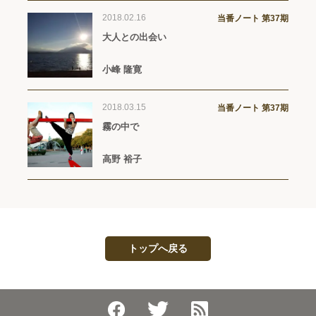
2018.02.16
当番ノート 第37期
大人との出会い
小峰 隆寛
2018.03.15
当番ノート 第37期
霧の中で
高野 裕子
トップへ戻る