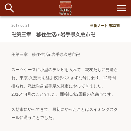
2017.06.21
当番ノート 第33期
新着
卍第三章 移住生活in岩手県久慈市卍
当番ノート
卍第三章 移住生活in岩手県久慈市卍
長期滞在者&more
スーツケースに小型のテレビを入れて、親友たちに見送ら
イベント&ショップ
れ、東京-久慈間を結ぶ夜行バスきずな号に乗り、12時間
揺られ、私は単身岩手県久慈市にやってきました。
配信
#アイデア
#イベント
#インド
#エッセイ
#ボツ
#マルシェ
2016年4月のことでした。面接以来2回目の久慈市です。
#旅
#日記
#暮らし
#生活
#留学
#考え事
#音楽
入居者一覧
久慈市にやってきて、最初にやったことはスイミングスク
アパートメントについて
ールに通うことでした。
寄付について